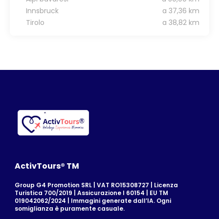
Innsbruck
a 37,36 km
Tirolo
a 38,82 km
ActivTours® TM
Group G4 Promotion SRL | VAT RO15308727 | Licenza
Turistica 700/2019 | Assicurazione I 60154 | EU TM
019042062/2024 | Immagini generate dall’IA. Ogni
somiglianza è puramente casuale.