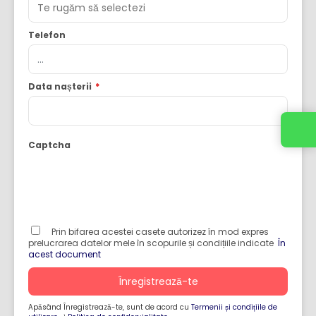
Telefon
Data nașterii
*
Captcha
Prin bifarea acestei casete autorizez în mod expres
prelucrarea datelor mele în scopurile și condițiile indicate
În
acest document
Înregistrează-te
Apăsând Înregistrează-te, sunt de acord cu
Termenii și condițiile de