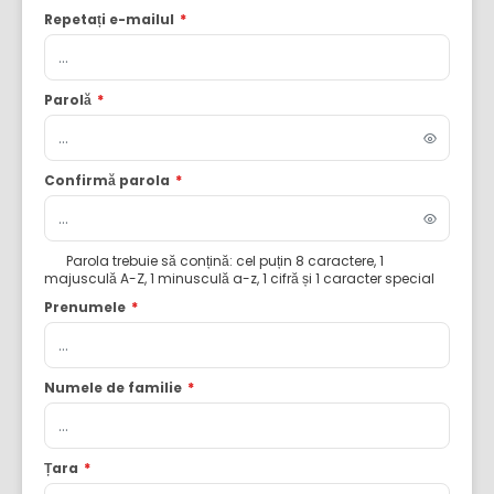
Repetați e-mailul
*
Parolă
*
Confirmă parola
*
Parola trebuie să conțină: cel puțin 8 caractere, 1
majusculă A-Z, 1 minusculă a-z, 1 cifră și 1 caracter special
Prenumele
*
Numele de familie
*
Țara
*