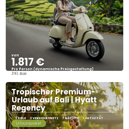
von
1.817 €
Pro Person (dynamische Preisgestaltung)
ZIEL:
Bali
Sehen
Tropischer Premium-
Urlaub auf Bali | Hyatt
Regency
1 ZIELE
2 VERKEHRSNETZ
7 NÄCHTE
1 AKTIVITÄT
Urlaubspaket