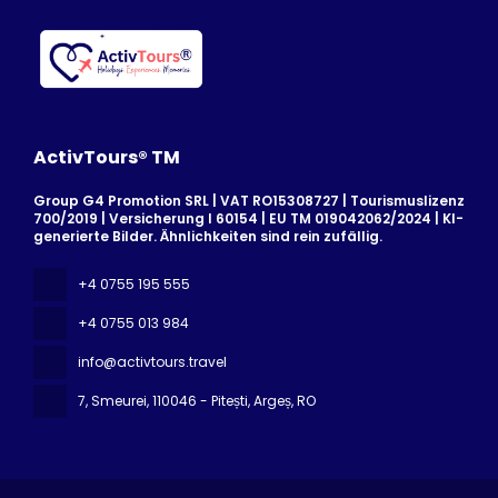
ActivTours® TM
Group G4 Promotion SRL | VAT RO15308727 | Tourismuslizenz
700/2019 | Versicherung I 60154 | EU TM 019042062/2024 | KI-
generierte Bilder. Ähnlichkeiten sind rein zufällig.
+4 0755 195 555
+4 0755 013 984
info@activtours.travel
7, Smeurei
, 110046 - Pitești, Argeș, RO