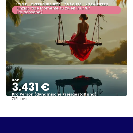
1 ZIELE
2 VERKEHRSNETZ
7 NÄCHTE
2 TRANSFERS
Einzigartige Momente zu zweit (nur für
Erwachsene)
von
3.431 €
Pro Person (dynamische Preisgestaltung)
ZIEL:
Bali
Sehen