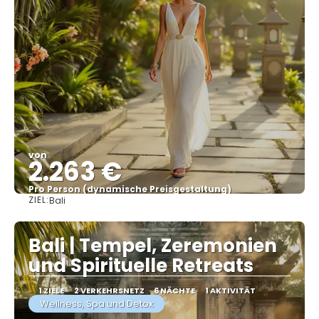
von
2.263 €
Pro Person (dynamische Preisgestaltung)
ZIEL:
Bali
Sehen
Bali | Tempel, Zeremonien
und Spirituelle Retreats
1 ZIELE
2 VERKEHRSNETZ
6 NÄCHTE
1 AKTIVITÄT
Wellness, Spa und Detox