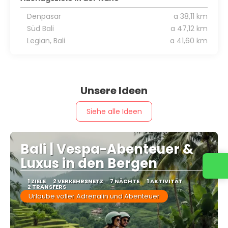
Denpasar
a 38,11 km
Süd Bali
a 47,12 km
Legian, Bali
a 41,60 km
Unsere Ideen
Siehe alle Ideen
Bali | Vespa-Abenteuer &
Luxus in den Bergen
1 ZIELE
2 VERKEHRSNETZ
7 NÄCHTE
1 AKTIVITÄT
2 TRANSFERS
Urlaube voller Adrenalin und Abenteuer