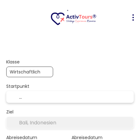
Flug + Hotel
Unterkunft
Aktivität
+
Klasse
Startpunkt
Ziel
Abreisedatum
Abreisedatum