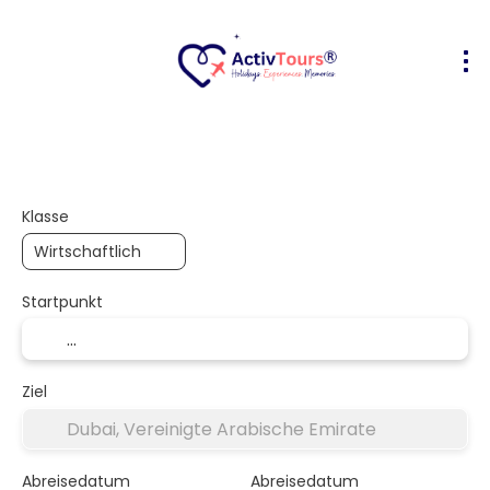
Flug + Hotel
Unterkunft
Aktivität
+
Klasse
Startpunkt
Ziel
Abreisedatum
Abreisedatum