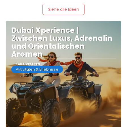
Siehe alle Ideen
Dubai Xperience |
Zwischen Luxus, Adrenalin
und Orientalischen
Aromen
7 AKTIVITÄTEN
Aktivitäten & Erlebnisse