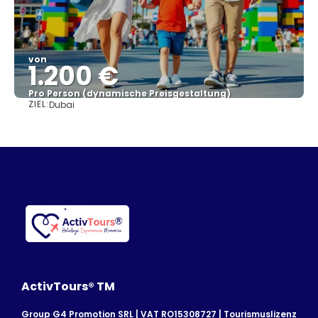
von
1.200 €
Pro Person (dynamische Preisgestaltung)
ZIEL:
Dubai
Sehen
ActivTours® TM
Group G4 Promotion SRL | VAT RO15308727 | Tourismuslizenz