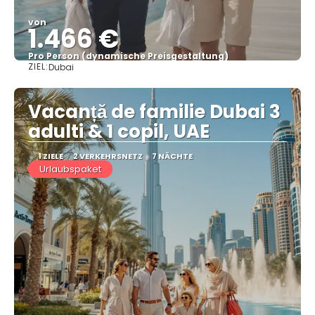
von
1.466 €
Pro Person (dynamische Preisgestaltung)
ZIEL:
Dubai
Sehen
Vacanță de familie Dubai 3
adulti & 1 copil, UAE
1 ZIELE
2 VERKEHRSNETZ
7 NÄCHTE
Urlaubspaket