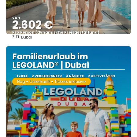
von
2.602 €
Pro Person (dynamische Preisgestaltung)
ZIEL:
Dubai
Sehen
Familienurlaub im
LEGOLAND® | Dubai
1 ZIELE
2 VERKEHRSNETZ
3 NÄCHTE
2 AKTIVITÄTEN
Flug + Unterkunft + Tickets inklusive