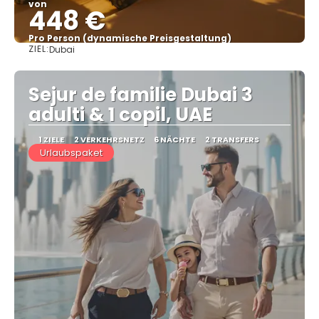
von
448 €
Pro Person (dynamische Preisgestaltung)
ZIEL:
Dubai
Sehen
Sejur de familie Dubai 3
adulti & 1 copil, UAE
1 ZIELE
2 VERKEHRSNETZ
6 NÄCHTE
2 TRANSFERS
Urlaubspaket