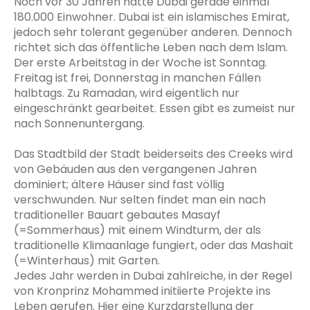
Noch vor 30 Jahren hatte Dubai gerade einmal
180.000 Einwohner. Dubai ist ein islamisches Emirat,
jedoch sehr tolerant gegenüber anderen. Dennoch
richtet sich das öffentliche Leben nach dem Islam.
Der erste Arbeitstag in der Woche ist Sonntag.
Freitag ist frei, Donnerstag in manchen Fällen
halbtags. Zu Ramadan, wird eigentlich nur
eingeschränkt gearbeitet. Essen gibt es zumeist nur
nach Sonnenuntergang.
Das Stadtbild der Stadt beiderseits des Creeks wird
von Gebäuden aus den vergangenen Jahren
dominiert; ältere Häuser sind fast völlig
verschwunden. Nur selten findet man ein nach
traditioneller Bauart gebautes Masayf
(=Sommerhaus) mit einem Windturm, der als
traditionelle Klimaanlage fungiert, oder das Mashait
(=Winterhaus) mit Garten.
Jedes Jahr werden in Dubai zahlreiche, in der Regel
von Kronprinz Mohammed initiierte Projekte ins
Leben gerufen. Hier eine Kurzdarstellung der