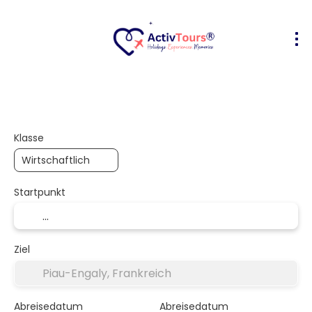
Flug + Hotel
Unterkunft
Aktivität
+
Klasse
Startpunkt
Ziel
Abreisedatum
Abreisedatum