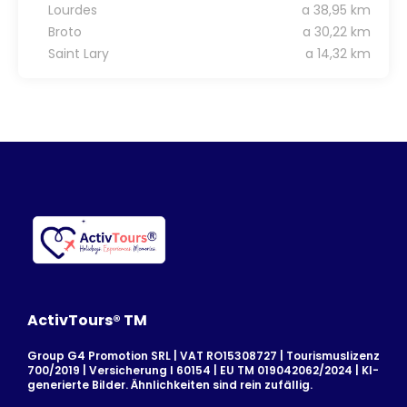
Lourdes
a 38,95 km
Broto
a 30,22 km
Saint Lary
a 14,32 km
ActivTours® TM
Group G4 Promotion SRL | VAT RO15308727 | Tourismuslizenz
700/2019 | Versicherung I 60154 | EU TM 019042062/2024 | KI-
generierte Bilder. Ähnlichkeiten sind rein zufällig.