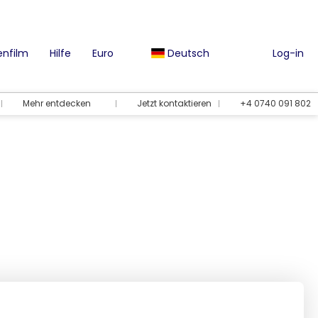
nfilm
Hilfe
Euro
Deutsch
Log-in
Mehr entdecken
Jetzt kontaktieren
+4 0740 091 802
Urlaubsmöglichkeiten