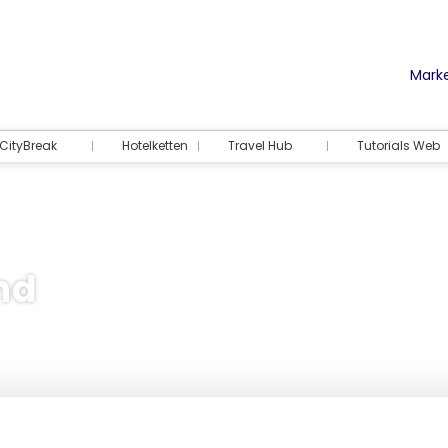
Marke
CityBreak
Hotelketten
Travel Hub
Tutorials Web
nd
Unterkunft
Aktivitäten