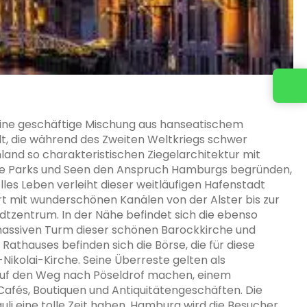
 eine geschäftige Mischung aus hanseatischem
t, die während des Zweiten Weltkriegs schwer
land so charakteristischen Ziegelarchitektur mit
ne Parks und Seen den Anspruch Hamburgs begründen,
elles Leben verleiht dieser weitläufigen Hafenstadt
tert mit wunderschönen Kanälen von der Alster bis zur
adtzentrum. In der Nähe befindet sich die ebenso
 massiven Turm dieser schönen Barockkirche und
 Rathauses befinden sich die Börse, die für diese
Nikolai-Kirche. Seine Überreste gelten als
h auf den Weg nach Pöseldrof machen, einem
Cafés, Boutiquen und Antiquitätengeschäften. Die
uli eine tolle Zeit haben. Hamburg wird die Besucher