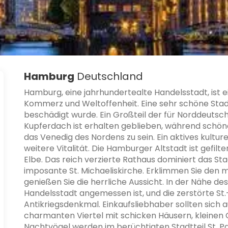
Hamburg
Deutschland
Hamburg, eine jahrhundertealte Handelsstadt, ist
Kommerz und Weltoffenheit. Eine sehr schöne Stad
beschädigt wurde. Ein Großteil der für Norddeutsch
Kupferdach ist erhalten geblieben, während schö
das Venedig des Nordens zu sein. Ein aktives kultur
weitere Vitalität. Die Hamburger Altstadt ist gefil
Elbe. Das reich verzierte Rathaus dominiert das St
imposante St. Michaeliskirche. Erklimmen Sie den
genießen Sie die herrliche Aussicht. In der Nähe des
Handelsstadt angemessen ist, und die zerstörte St.-
Antikriegsdenkmal. Einkaufsliebhaber sollten sic
charmanten Viertel mit schicken Häusern, kleinen 
Nachtvögel werden im berüchtigten Stadtteil St. Pa