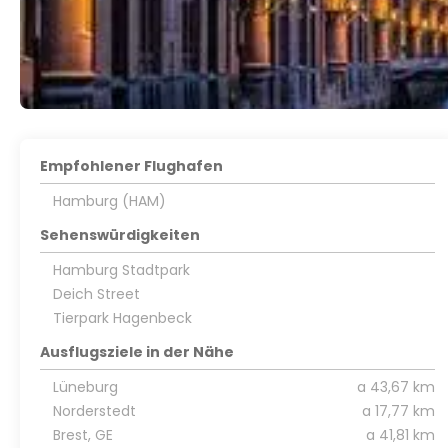
Empfohlener Flughafen
Hamburg (HAM)
Sehenswürdigkeiten
Hamburg Stadtpark
Deich Street
Tierpark Hagenbeck
Ausflugsziele in der Nähe
Lüneburg
a 43,67 km
Norderstedt
a 17,77 km
Brest, GE
a 41,81 km