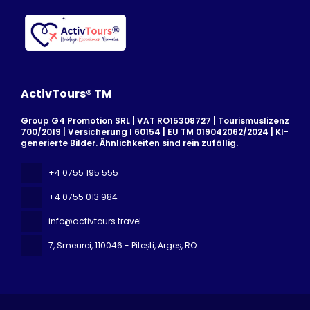
ActivTours® TM
Group G4 Promotion SRL | VAT RO15308727 | Tourismuslizenz
700/2019 | Versicherung I 60154 | EU TM 019042062/2024 | KI-
generierte Bilder. Ähnlichkeiten sind rein zufällig.
+4 0755 195 555
+4 0755 013 984
info@activtours.travel
7, Smeurei
, 110046 - Pitești, Argeș, RO