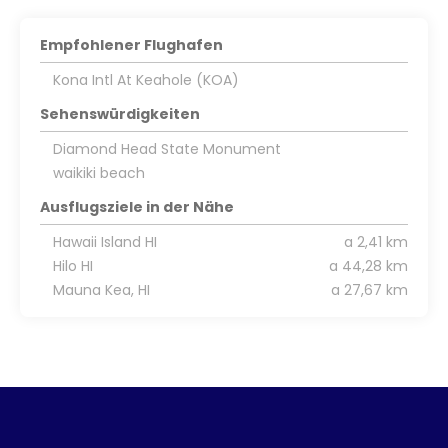
Empfohlener Flughafen
Kona Intl At Keahole (KOA)
Sehenswürdigkeiten
Diamond Head State Monument
waikiki beach
Ausflugsziele in der Nähe
Hawaii Island HI
a 2,41 km
Hilo HI
a 44,28 km
Mauna Kea, HI
a 27,67 km