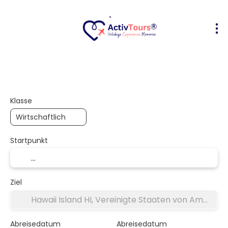
Flug + Hotel
Unterkunft
Aktivität
+
Klasse
Startpunkt
Ziel
Abreisedatum
Abreisedatum