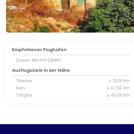
Empfohlener Flughafen
Queen Alia Intl (AMM)
Ausflugsziele in der Nähe
Tiberias
a 39,91 km
Naín
a 47,60 km
Tabgha
a 45,06 km