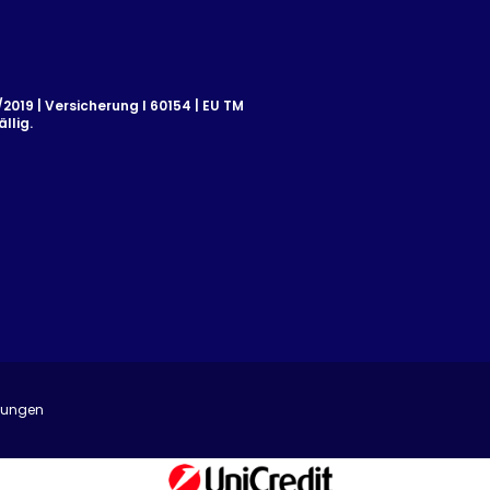
019 | Versicherung I 60154 | EU TM
llig.
mungen