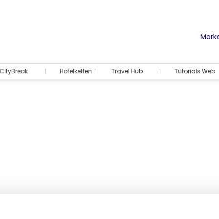
Marke
CityBreak
Hotelketten
Travel Hub
Tutorials Web
Unterkunft
Aktivitäten