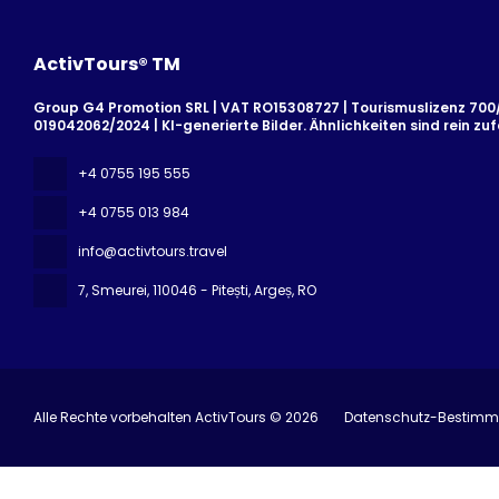
ActivTours® TM
Group G4 Promotion SRL | VAT RO15308727 | Tourismuslizenz 700/2
019042062/2024 | KI-generierte Bilder. Ähnlichkeiten sind rein zufä
+4 0755 195 555
+4 0755 013 984
info@activtours.travel
7, Smeurei
, 110046 - Pitești, Argeș, RO
Alle Rechte vorbehalten ActivTours © 2026
Datenschutz-Bestim