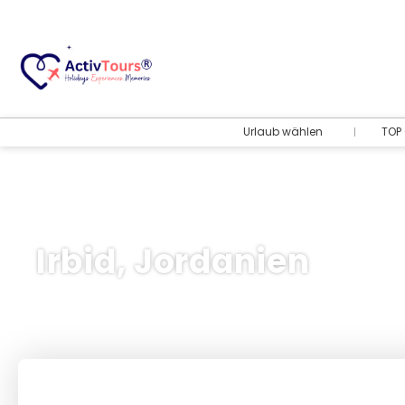
Urlaub wählen
TOP 
Irbid, Jordanien
Flug + Hotel
+