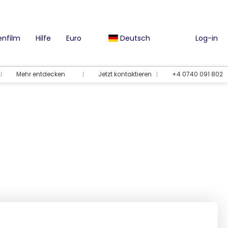
nfilm
Hilfe
Euro
Deutsch
Log-in
Mehr entdecken
Jetzt kontaktieren
+4 0740 091 802
Urlaubsmöglichkeiten