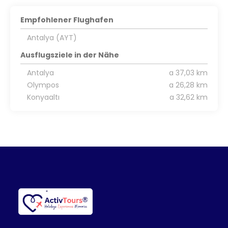
Empfohlener Flughafen
Antalya (AYT)
Ausflugsziele in der Nähe
Antalya
a 37,03 km
Olympos
a 26,28 km
Konyaaltı
a 32,62 km