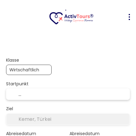
Flug + Hotel
Unterkunft
Aktivität
+
Klasse
Startpunkt
Ziel
Abreisedatum
Abreisedatum