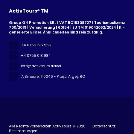
ActivTours® TM
Group G4 Promotion SRL | VAT RO15308727 | Tourismuslizenz
700/2019 | Versicherung I 60154 | EU TM 019042062/2024 | KI-
generierte Bilder. Ähnlichkeiten sind rein zufällig.
+4 0755 195 555
+4 0755 013 984
info@activtours.travel
7, Smeurei
, 110046 - Pitești, Argeș, RO
Alle Rechte vorbehalten ActivTours © 2026
Datenschutz-
Bestimmungen