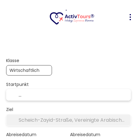
Flug + Hotel
Unterkunft
Aktivität
+
Klasse
Startpunkt
Ziel
Abreisedatum
Abreisedatum