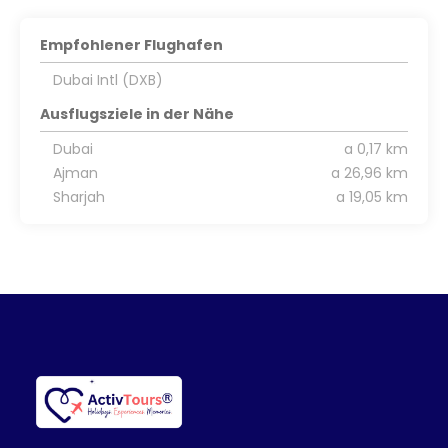
Empfohlener Flughafen
Dubai Intl (DXB)
Ausflugsziele in der Nähe
Dubai
a 0,17 km
Ajman
a 26,96 km
Sharjah
a 19,05 km