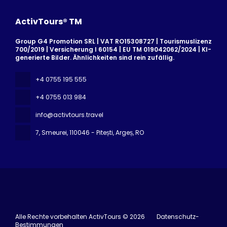
ActivTours® TM
Group G4 Promotion SRL | VAT RO15308727 | Tourismuslizenz
700/2019 | Versicherung I 60154 | EU TM 019042062/2024 | KI-
generierte Bilder. Ähnlichkeiten sind rein zufällig.
+4 0755 195 555
+4 0755 013 984
info@activtours.travel
7, Smeurei
, 110046 - Pitești, Argeș, RO
Alle Rechte vorbehalten ActivTours © 2026
Datenschutz-
Bestimmungen