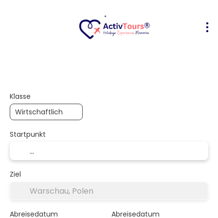
Flug + Hotel
Unterkunft
Aktivität
+
Klasse
Startpunkt
Ziel
Abreisedatum
Abreisedatum