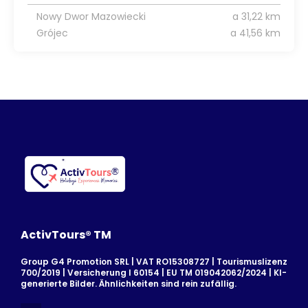
Nowy Dwor Mazowiecki
a 31,22 km
Grójec
a 41,56 km
ActivTours® TM
Group G4 Promotion SRL | VAT RO15308727 | Tourismuslizenz
700/2019 | Versicherung I 60154 | EU TM 019042062/2024 | KI-
generierte Bilder. Ähnlichkeiten sind rein zufällig.