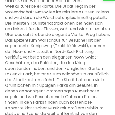
UNESCO die Warschauer Altstadt zum
Weltkulturerbe erklärte. Die Stadt liegt in der
Woiwodschaft Masowien im mittleren Osten Polens
und wird durch die Weichsel ungleichmäßig geteilt.
Die meisten Touristenattraktionen befinden sich
am linken Ufer des Flusses, während wir am rechten
Ufer das aufstrebende elegante Viertel Prag haben.
Das Epizentrum Warschaus für Besucher ist der
sogenannte Königsweg (Trakt Królewski), der von
der Neu- und Altstadt in Nord-Süd-Richtung
verläuft, vorbei an den eleganten Nowy Swiat-
Geschäften, den Palästen, die den Krieg
überstanden haben, und den königlichen Gärten
Lazienki-Park, bevor er zum Wilanów-Palast südlich
des Stadtzentrums führt. Die Stadt hat auch viele
Grünflächen mit üppigen Parks am Seeufer, in
denen an sonnigen Sommertagen Ruderboote
segeln und wo Besucher viele Cafés im Freien
finden. In den Parks finden auch kostenlose
Konzerte klassischer Musik mit großem Publikum
statt, eine Szene, die weit entfernt ist von den