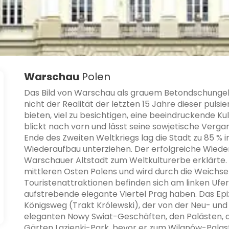
Warschau
Polen
Das Bild von Warschau als grauem Betondschungel, 
nicht der Realität der letzten 15 Jahre dieser puls
bieten, viel zu besichtigen, eine beeindruckende 
blickt nach vorn und lässt seine sowjetische Verga
Ende des Zweiten Weltkriegs lag die Stadt zu 85 
Wiederaufbau unterziehen. Der erfolgreiche Wiede
Warschauer Altstadt zum Weltkulturerbe erklärte. 
mittleren Osten Polens und wird durch die Weichsel
Touristenattraktionen befinden sich am linken Ufe
aufstrebende elegante Viertel Prag haben. Das Ep
Königsweg (Trakt Królewski), der von der Neu- und 
eleganten Nowy Swiat-Geschäften, den Palästen, d
Gärten Lazienki-Park, bevor er zum Wilanów-Palast