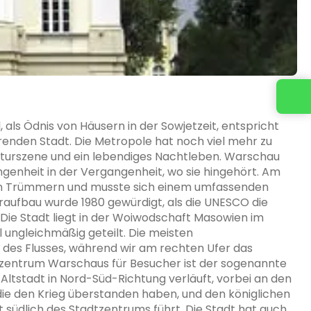
als Ödnis von Häusern in der Sowjetzeit, entspricht
ierenden Stadt. Die Metropole hat noch viel mehr zu
Kulturszene und ein lebendiges Nachtleben. Warschau
ngenheit in der Vergangenheit, wo sie hingehört. Am
% in Trümmern und musste sich einem umfassenden
raufbau wurde 1980 gewürdigt, als die UNESCO die
Die Stadt liegt in der Woiwodschaft Masowien im
 ungleichmäßig geteilt. Die meisten
r des Flusses, während wir am rechten Ufer das
izentrum Warschaus für Besucher ist der sogenannte
Altstadt in Nord-Süd-Richtung verläuft, vorbei an den
ie den Krieg überstanden haben, und den königlichen
 südlich des Stadtzentrums führt. Die Stadt hat auch