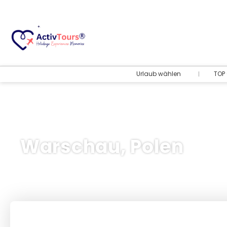
Urlaub wählen
TOP 
Warschau, Polen
Flug + Hotel
+