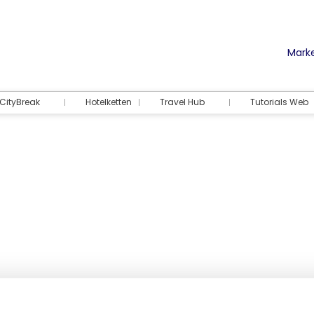
Marke
CityBreak
Hotelketten
Travel Hub
Tutorials Web
Unterkunft
Aktivitäten