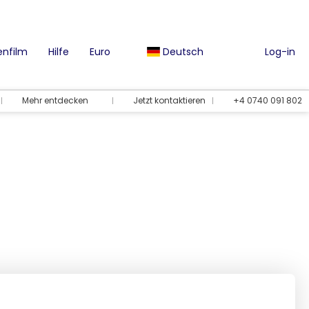
nfilm
Hilfe
Euro
Deutsch
Log-in
Mehr entdecken
Jetzt kontaktieren
+4 0740 091 802
Urlaubsmöglichkeiten