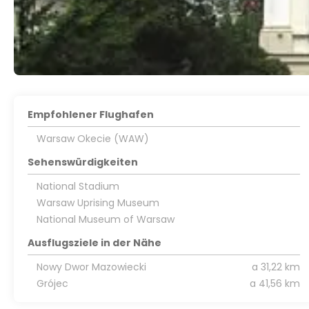
Empfohlener Flughafen
Warsaw Okecie (WAW)
Sehenswürdigkeiten
National Stadium
Warsaw Uprising Museum
National Museum of Warsaw
Ausflugsziele in der Nähe
Nowy Dwor Mazowiecki
a 31,22 km
Grójec
a 41,56 km