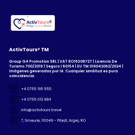
ActivTours® TM
Group G4 Promotion SRL | VAT RO15308727 | Licencia De
Turismo 700/2019 | Seguro I 60154 | EU TM 019042062/2024 |
Imágenes generadas por IA. Cualquier similitud es pura
coincidencia.
+4 0755 195 555
+4 0755 013 984
info@activtours.travel
7, Smeurei
, 110046 - Pitești, Argeș, RO