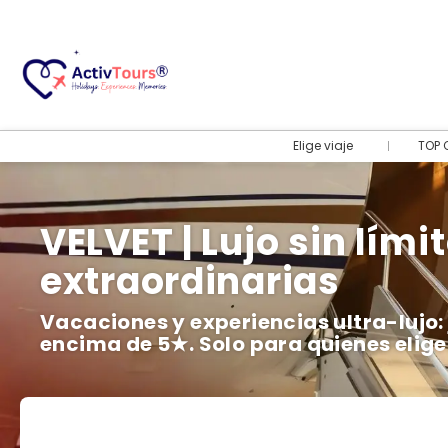
Elige viaje
TOP 
VELVET | Lujo sin lími
extraordinarias
Vacaciones y experiencias ultra-lujo: j
encima de 5★. Solo para quienes elige
Vuelo + Hotel
+