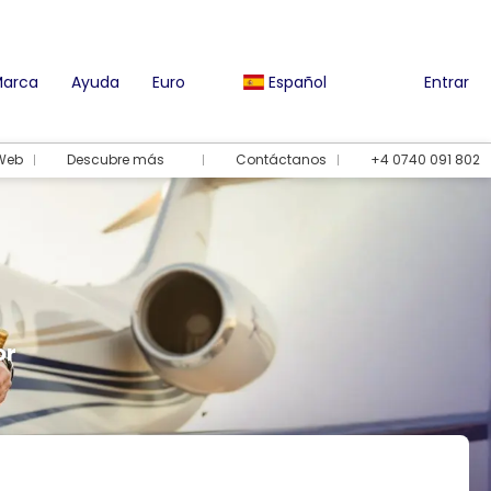
Marca
Ayuda
Euro
Español
Entrar
 Web
Descubre más
Contáctanos
+4 0740 091 802
or
Opciones de vacaciones