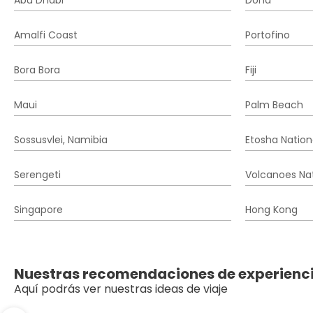
Abu Dhabi
Doha
Amalfi Coast
Portofino
Bora Bora
Fiji
Maui
Palm Beach
Sossusvlei, Namibia
Etosha Nation
Serengeti
Volcanoes Nat
Singapore
Hong Kong
Nuestras recomendaciones de experienc
Aquí podrás ver nuestras ideas de viaje