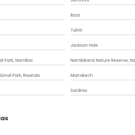
Santorini
Ibiza
Tahiti
Jackson Hole
al Park, Namibia
NamibRand Nature Reserve, N
ional Park, Rwanda
Marrakech
Sardinia
ias