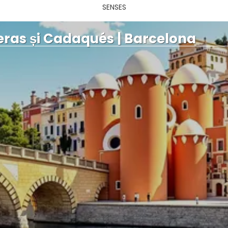
SENSES
gueras și Cadaqués | Barcelona