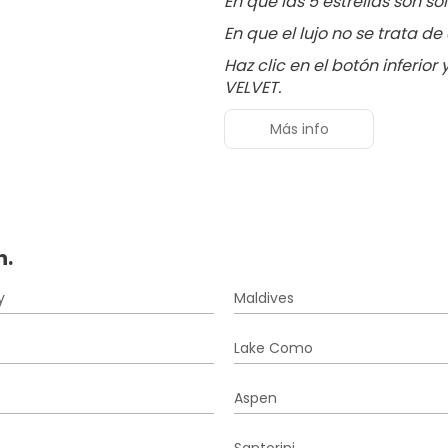
En que las 5 estrellas son so
En que el lujo no se trata de
Haz clic en el botón inferio
VELVET.
Más info
n.
y
Maldives
Lake Como
Aspen