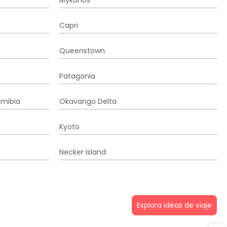
Mykonos
Capri
Queenstown
Patagonia
amibia
Okavango Delta
Kyoto
Necker Island
Explora ideas de viaje