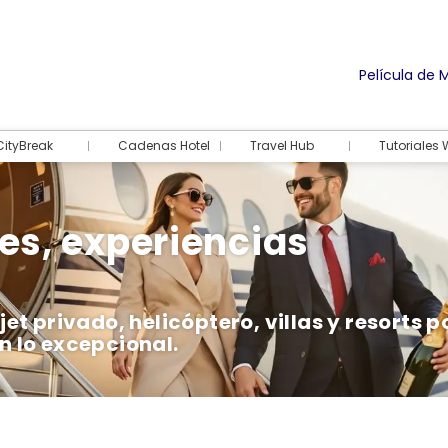
Película de 
CityBreak
Cadenas Hotel
Travel Hub
Tutoriales
tes, experiencias
et privado, helicóptero, villas y resorts p
n lo excepcional.
Alojamiento
Actividades