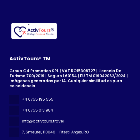
ActivTours® TM
Group G4 Promotion SRL | VAT RO15308727 | Licencia De
Turismo 700/2019 | Seguro I 60154 | EU TM 019042062/2024 |
Imágenes generadas por IA. Cualquier similitud es pura
coincidencia.
+4 0755 195 555
+4 0755 013 984
info@activtours.travel
7, Smeurei
, 110046 - Pitești, Argeș, RO