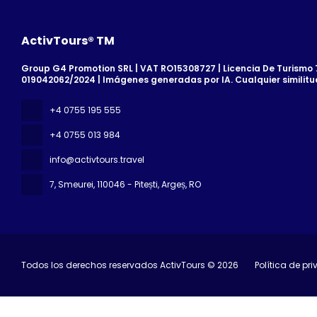
ActivTours® TM
Group G4 Promotion SRL | VAT RO15308727 | Licencia De Turismo 7
019042062/2024 | Imágenes generadas por IA. Cualquier similitu
+4 0755 195 555
+4 0755 013 984
info@activtours.travel
7, Smeurei
, 110046 - Pitești, Argeș, RO
Todos los derechos reservados ActivTours © 2026
Política de pr