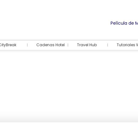
Película de 
CityBreak
Cadenas Hotel
Travel Hub
Tutoriales
Alojamiento
Actividades