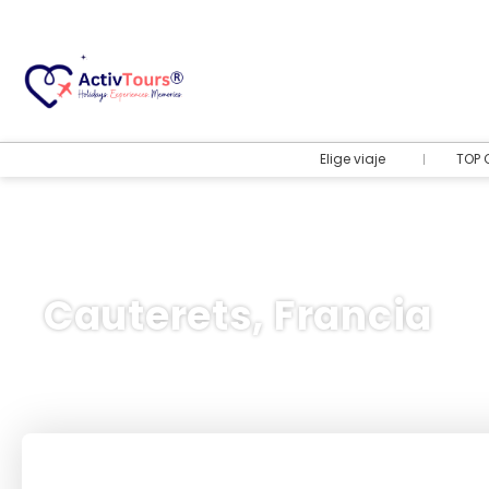
Elige viaje
TOP 
Cauterets, Francia
Vuelo + Hotel
+