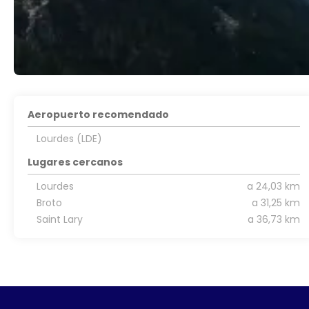
Aeropuerto recomendado
Lourdes (LDE)
Lugares cercanos
Lourdes
a 24,03 km
Broto
a 31,25 km
Saint Lary
a 36,73 km