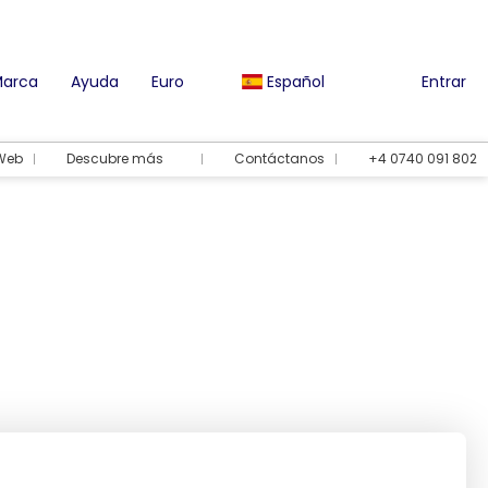
Marca
Ayuda
Euro
Español
Entrar
 Web
Descubre más
Contáctanos
+4 0740 091 802
Opciones de vacaciones