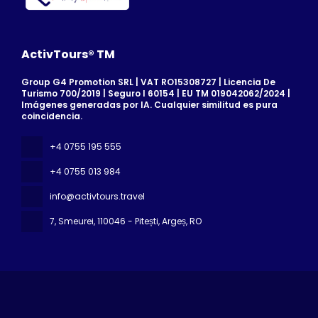
ActivTours® TM
Group G4 Promotion SRL | VAT RO15308727 | Licencia De
Turismo 700/2019 | Seguro I 60154 | EU TM 019042062/2024 |
Imágenes generadas por IA. Cualquier similitud es pura
coincidencia.
+4 0755 195 555
+4 0755 013 984
info@activtours.travel
7, Smeurei
, 110046 - Pitești, Argeș, RO