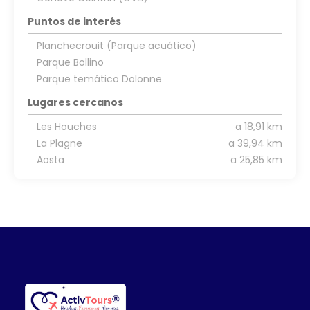
Puntos de interés
Planchecrouit (Parque acuático)
Parque Bollino
Parque temático Dolonne
Lugares cercanos
Les Houches
a 18,91 km
La Plagne
a 39,94 km
Aosta
a 25,85 km