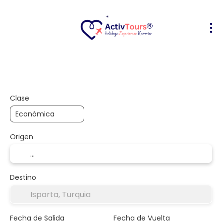
Vuelo + Hotel
Alojamiento
Activ
+
Clase
Origen
Destino
Fecha de Salida
Fecha de Vuelta