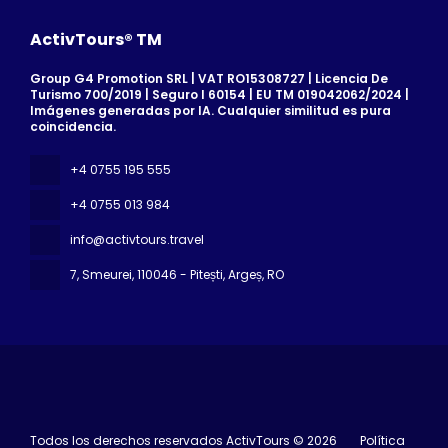
ActivTours® TM
Group G4 Promotion SRL | VAT RO15308727 | Licencia De
Turismo 700/2019 | Seguro I 60154 | EU TM 019042062/2024 |
Imágenes generadas por IA. Cualquier similitud es pura
coincidencia.
+4 0755 195 555
+4 0755 013 984
info@activtours.travel
7, Smeurei
, 110046 - Pitești, Argeș, RO
Todos los derechos reservados ActivTours © 2026
Política