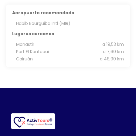
Aeropuerto recomendado
Habib Bourguiba Intl (MIR)
Lugares cercanos
Monastir
a 19,53 km
Port El Kantaoui
a 7,60 km
Cairuán
a 48,90 km