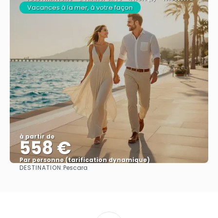
Vacances à la mer, à votre façon
à partir de
558 €
Par personne (tarification dynamique)
DESTINATION:
Pescara
Afficher