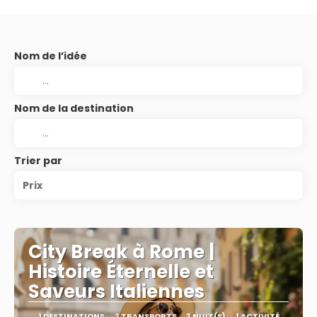
Nom de l’idée
Nom de la destination
Trier par
Prix
City Break à Rome |
Histoire Éternelle et
Saveurs Italiennes
1 DESTINATIONS
2 TRANSPORTS
3 NUIT(S)
1 ACTIVITÉ