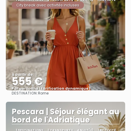
City break avec activités incluses
à partir de
555 €
Par personne (tarification dynamique)
DESTINATION:
Rome
Afficher
Pescara | Séjour élégant au
bord de l'Adriatique
1 DESTINATIONS
2 TRANSPORTS
4 NUIT(S)
1 ACTIVITÉ