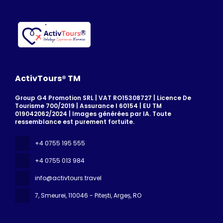
ActivTours® TM
Group G4 Promotion SRL | VAT RO15308727 | Licence De
Tourisme 700/2019 | Assurance I 60154 | EU TM
019042062/2024 | Images générées par IA. Toute
ressemblance est purement fortuite.
+4 0755 195 555
+4 0755 013 984
info@activtours.travel
7, Smeurei
, 110046 - Pitești, Argeș, RO