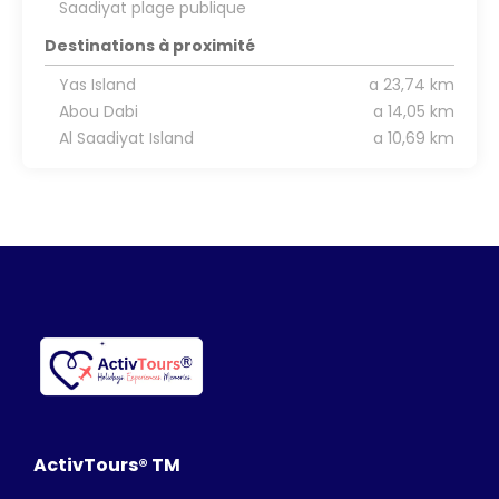
Saadiyat plage publique
Destinations à proximité
Yas Island
a 23,74 km
Abou Dabi
a 14,05 km
Al Saadiyat Island
a 10,69 km
ActivTours® TM