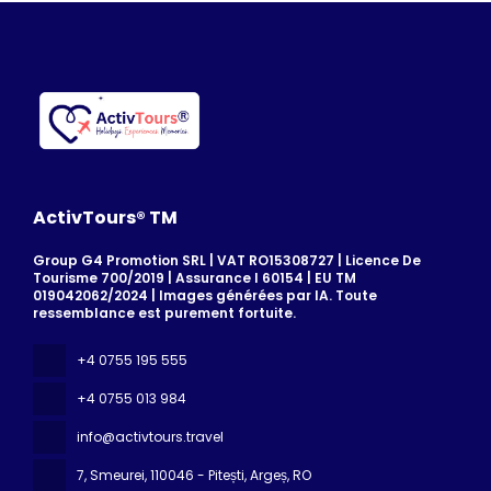
ActivTours® TM
Group G4 Promotion SRL | VAT RO15308727 | Licence De
Tourisme 700/2019 | Assurance I 60154 | EU TM
019042062/2024 | Images générées par IA. Toute
ressemblance est purement fortuite.
+4 0755 195 555
+4 0755 013 984
info@activtours.travel
7, Smeurei
, 110046 - Pitești, Argeș, RO