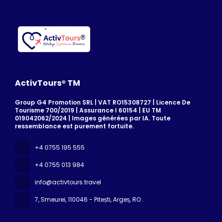
ActivTours® TM
Group G4 Promotion SRL | VAT RO15308727 | Licence De
Tourisme 700/2019 | Assurance I 60154 | EU TM
019042062/2024 | Images générées par IA. Toute
ressemblance est purement fortuite.
+4 0755 195 555
+4 0755 013 984
info@activtours.travel
7, Smeurei
, 110046 - Pitești, Argeș, RO