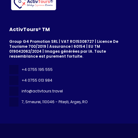
ActivTours® TM
Group G4 Promotion SRL | VAT RO15308727 | Licence De
Tourisme 700/2019 | Assurance I 60154 | EU TM
019042062/2024 | Images générées par IA. Toute
ressemblance est purement fortuite.
+4 0755 195 555
+4 0755 013 984
info@activtours.travel
7, Smeurei
, 110046 - Pitești, Argeș, RO