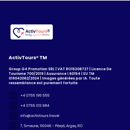
ActivTours® TM
Group G4 Promotion SRL | VAT RO15308727 | Licence De
Tourisme 700/2019 | Assurance I 60154 | EU TM
019042062/2024 | Images générées par IA. Toute
ressemblance est purement fortuite.
+4 0755 195 555
+4 0755 013 984
info@activtours.travel
7, Smeurei
, 110046 - Pitești, Argeș, RO