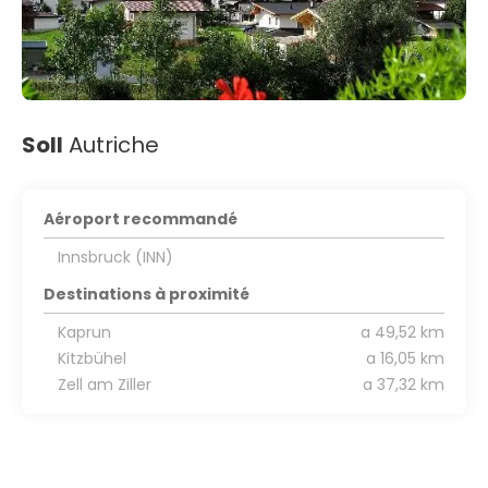
Soll
Autriche
Aéroport recommandé
Innsbruck (INN)
Destinations à proximité
Kaprun
a 49,52 km
Kitzbühel
a 16,05 km
Zell am Ziller
a 37,32 km