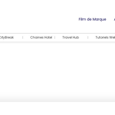
Film de Marque
CityBreak
Chaines Hotel
Travel Hub
Tutoriels We
Hébergements
Activités & Bille