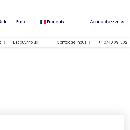
Aide
Euro
Français
Connectez-vous
b
Découvrir plus
Contactez-nous
+4 0740 091 802
ts
Options de vacances