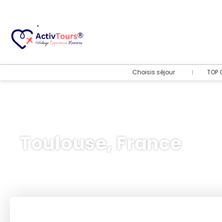
Choisis séjour
TOP 
Toulouse, France
Transport + hôtel
+