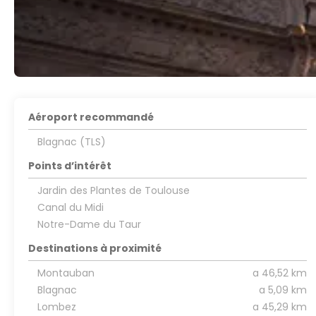
Aéroport recommandé
Blagnac (TLS)
Points d’intérêt
Jardin des Plantes de Toulouse
Canal du Midi
Notre-Dame du Taur
Destinations à proximité
Montauban
a 46,52 km
Blagnac
a 5,09 km
Lombez
a 45,29 km