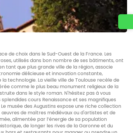
ce de choix dans le Sud-Ouest de la France. Les
 roses, utilisés dans bon nombre de ses bâtiments, ont
, en tant que plus grande ville de la région, associe
ronomie délicieuse et innovation constante,
 la technologie. La vieille ville de Toulouse recèle de
idérée comme le plus beau monument religieux de la
nstruite dans le style roman. N'hésitez pas à vous
 splendides cours Renaissance et ses magnifiques
. Le musée des Augustins expose une riche collection
s œuvres de maîtres médiévaux ou d'artistes et de
mée, alimentée par l’énergie de sa population
historique, de longer les rives de la Garonne et du
reux bars et restaurants pour manger ou prendre un