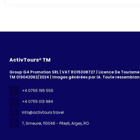
ActivTours® TM
Group G4 Promotion SRL | VAT RO15308727 | Licence De Tourisme 7
TM 019042062/2024 | Images générées par IA. Toute ressemblanc
+4 0755 195 555
+4 0755 013 984
info@activtours.travel
7, Smeurei
, 110046 - Pitești, Argeș, RO