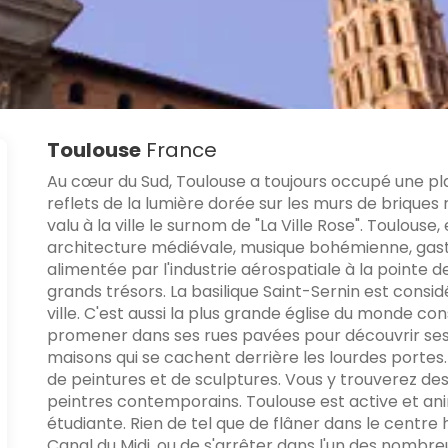
Toulouse
France
Au cœur du Sud, Toulouse a toujours occupé une pla
reflets de la lumière dorée sur les murs de briques
valu à la ville le surnom de "La Ville Rose". Toulouse
architecture médiévale, musique bohémienne, gast
alimentée par l'industrie aérospatiale à la pointe de
grands trésors. La basilique Saint-Sernin est cons
ville. C'est aussi la plus grande église du monde co
promener dans ses rues pavées pour découvrir ses
maisons qui se cachent derrière les lourdes portes
de peintures et de sculptures. Vous y trouverez de
peintres contemporains. Toulouse est active et ani
étudiante. Rien de tel que de flâner dans le centre 
Canal du Midi, ou de s'arrêter dans l'un des nomb