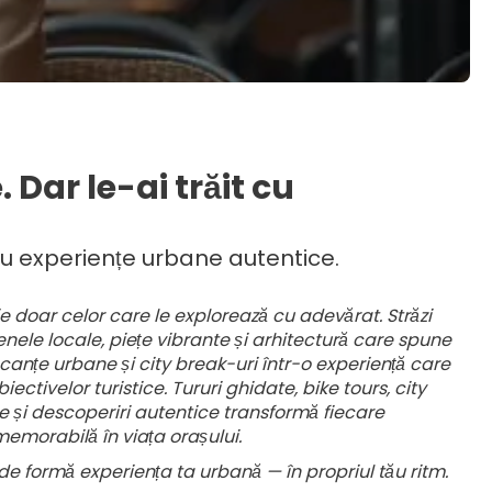
. Dar le-ai trăit cu
 cu experiențe urbane autentice.
e doar celor care le explorează cu adevărat. Străzi
fenele locale, piețe vibrante și arhitectură care spune
anțe urbane și city break-uri într-o experiență care
ctivelor turistice. Tururi ghidate, bike tours, city
le și descoperiri autentice transformă fiecare
emorabilă în viața orașului.
 formă experiența ta urbană — în propriul tău ritm.