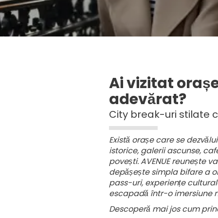
Vezi mai multe
Ai vizitat orașe
adevărat?
City break-uri stilate
Există orașe care se dezvălui
istorice, galerii ascunse, ca
povești. AVENUE reunește vac
depășește simpla bifare a obie
pass-uri, experiențe cultura
escapadă într-o imersiune m
Descoperă mai jos cum prinde