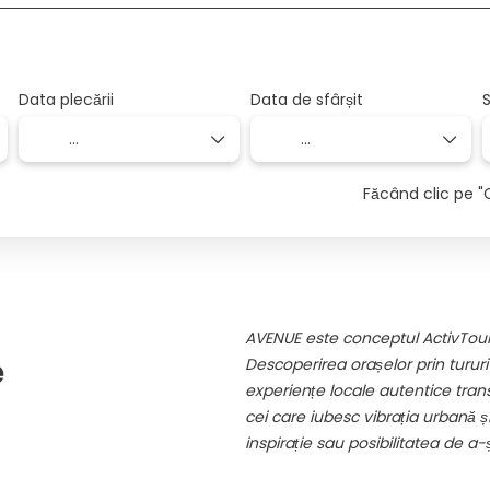
Data plecării
Data de sfârșit
S
Făcând clic pe "
AVENUE este conceptul ActivTours
e
Descoperirea orașelor prin tururi g
experiențe locale autentice tran
cei care iubesc vibrația urbană 
inspirație sau posibilitatea de a-