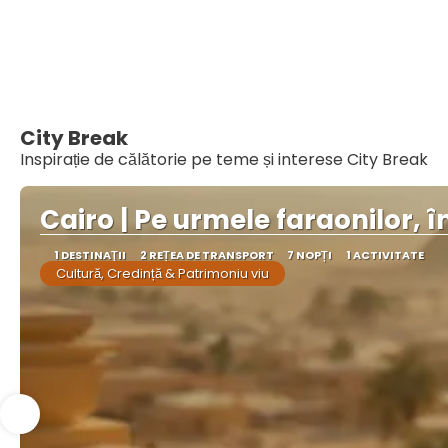
City Break
Inspirație de călătorie pe teme și interese City Break
Cairo | Pe urmele faraonilor, în
1 DESTINAŢII
2 REȚEA DE TRANSPORT
7 NOPȚI
1 ACTIVITATE
Cultură, Credință & Patrimoniu viu