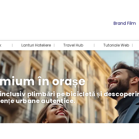
Brand Film
k
Lanturi Hoteliere
Travel Hub
Tutoriale Web
emium în orașe
 inclusiv plimbări pe bicicletă și descoperi
iențe urbane autentice.
Cazare
Activități