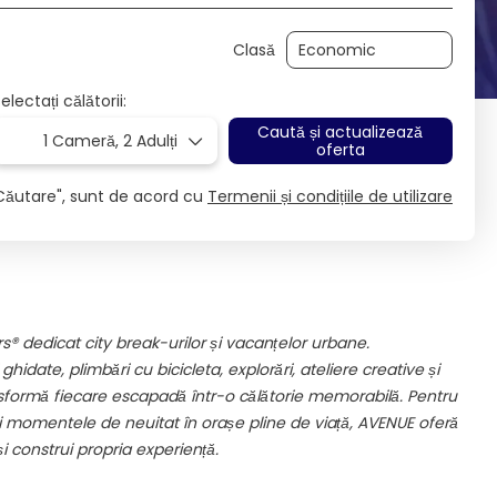
Clasă
electați călătorii:
Caută și actualizează
1 Cameră,
2 Adulți
oferta
Căutare", sunt de acord cu
Termenii și condițiile de utilizare
® dedicat city break-urilor și vacanțelor urbane.
hidate, plimbări cu bicicleta, explorări, ateliere creative și
sformă fiecare escapadă într-o călătorie memorabilă. Pentru
și momentele de neuitat în orașe pline de viață, AVENUE oferă
și construi propria experiență.