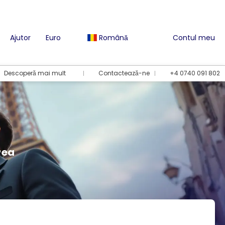
Ajutor
Euro
Română
Contul meu
Descoperă mai mult
Contactează-ne
+4 0740 091 802
rea
Opțiuni de vacanță