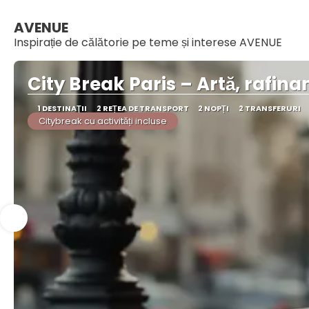
AVENUE
Inspirație de călătorie pe teme și interese AVENUE
City Break Paris – Artă, rafi
1 DESTINAŢII
2 REȚEA DE TRANSPORT
2 NOPȚI
2 TRANSFERURI
Citybreak cu activități incluse