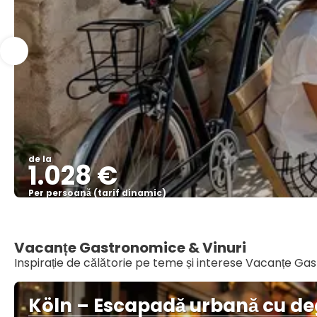
de la
1.028 €
Per persoană (tarif dinamic)
Vacanțe Gastronomice & Vinuri
Inspirație de călătorie pe teme și interese Vacanțe Ga
Köln – Escapadă urbană cu de