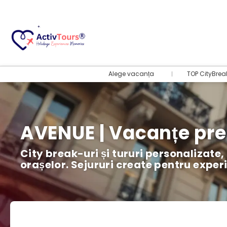
Alege vacanța
TOP CityBrea
AVENUE | Vacanțe pr
City break-uri și tururi personalizate,
orașelor. Sejururi create pentru exper
Bilete Avion + Cazare
+