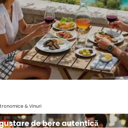
Vezi mai multe
stronomice & Vinuri
gustare de bere autentică