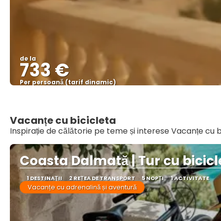
de la
733 €
Per persoană (tarif dinamic)
Vacanțe cu bicicleta
Inspirație de călătorie pe teme și interese Vacanțe cu b
Coasta Dalmată | Tur cu bicicl
1 DESTINAŢII
2 REȚEA DE TRANSPORT
5 NOPȚI
1 ACTIVITATE
Vacanțe cu adrenalină și aventură