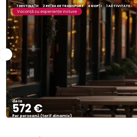
1 DESTINAŢII
2 REȚEA DE TRANSPORT
4 NOPȚI
1 ACTIVITATE
Vacanță cu experiențe incluse
de la
572 €
Per persoană (tarif dinamic)