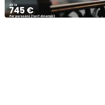
de la
745 €
Per persoană (tarif dinamic)