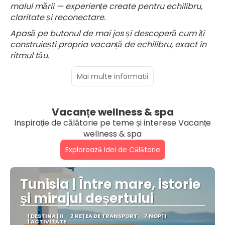
malul mării — experiențe create pentru echilibru,
claritate și reconectare.
Apasă pe butonul de mai jos și descoperă cum îți
construiești propria vacanță de echilibru, exact în
ritmul tău.
Mai multe informatii
Vacanțe wellness & spa
Inspirație de călătorie pe teme și interese Vacanțe
wellness & spa
Explorează Idei de Călătorie
Tunisia | Între mare, istorie
și mirajul deșertului
1 DESTINAŢII
2 REȚEA DE TRANSPORT
7 NOPȚI
1 ACTIVITATE