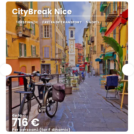
CityBreak Nice
1 DESTINAŢII
2 REȚEA DE TRANSPORT
5 NOPȚI
de la
716 €
Per persoană (tarif dinamic)