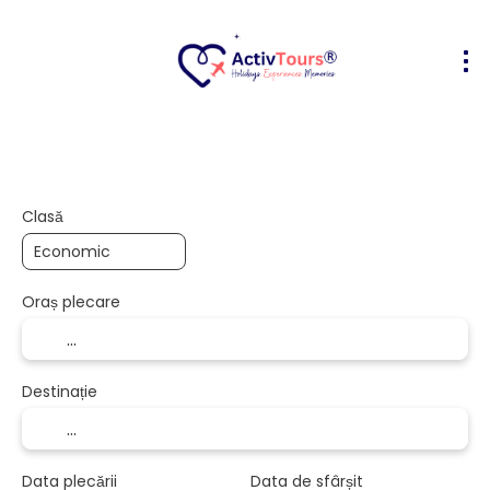
Bilete Avion + Cazare
Cazare
Act
+
Clasă
Oraș plecare
Destinație
Data plecării
Data de sfârșit