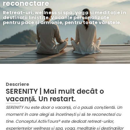
reconectare
Retreat-uri, wellness și spa, yoga și meditație în
destinații liniștite. Vacanțe personalizate
pentru pace și armonie, pentru toate vârstele.
Descriere
SERENITY | Mai mult decât o
vacanță. Un restart.
SERENITY nu este doar o vacanță, ci o pauză conștientă. Un
moment în care alegi să încetinești și să te reconectezi cu
tine. Conceptul ActivTours® este dedicat retreat-urilor,
experiențelor wellness și spa, yoga, meditație și destinațiilor