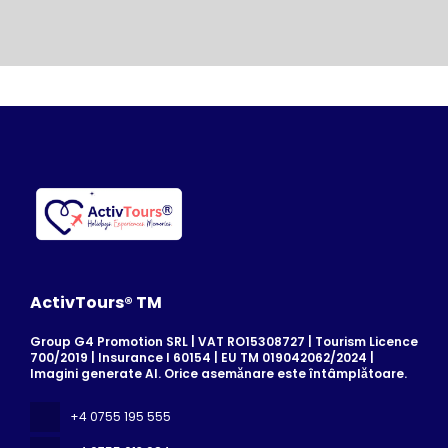
ActivTours® TM
Group G4 Promotion SRL | VAT RO15308727 | Tourism Licence
700/2019 | Insurance I 60154 | EU TM 019042062/2024 |
Imagini generate AI. Orice asemănare este întâmplătoare.
+4 0755 195 555