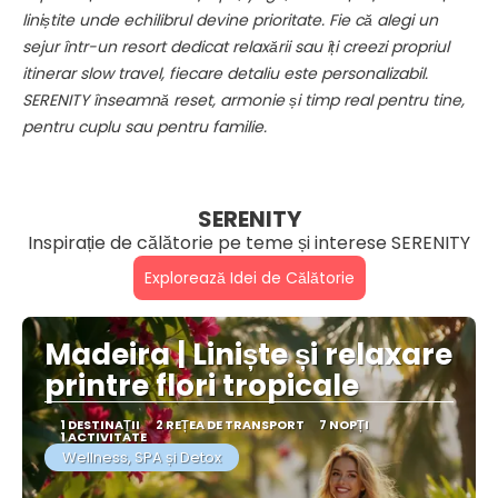
liniștite unde echilibrul devine prioritate. Fie că alegi un
sejur într-un resort dedicat relaxării sau îți creezi propriul
itinerar slow travel, fiecare detaliu este personalizabil.
SERENITY înseamnă reset, armonie și timp real pentru tine,
pentru cuplu sau pentru familie.
SERENITY
Inspirație de călătorie pe teme și interese SERENITY
Explorează Idei de Călătorie
Madeira | Liniște și relaxare
printre flori tropicale
1 DESTINAŢII
2 REȚEA DE TRANSPORT
7 NOPȚI
1 ACTIVITATE
Wellness, SPA și Detox