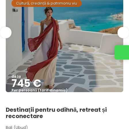
Cultură, credință & patrimoniu viu
de la
745 €
Per persoană (tarif dinamic)
Vezi mai multe
Destinații pentru odihnă, retreat și
reconectare
Bali (Ubud)