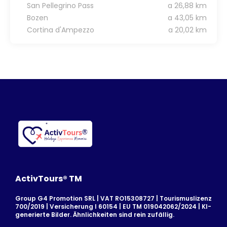
San Pellegrino Pass
a 26,88 km
Bozen
a 43,05 km
Cortina d'Ampezzo
a 20,02 km
ActivTours® TM
Group G4 Promotion SRL | VAT RO15308727 | Tourismuslizenz
700/2019 | Versicherung I 60154 | EU TM 019042062/2024 | KI-
generierte Bilder. Ähnlichkeiten sind rein zufällig.