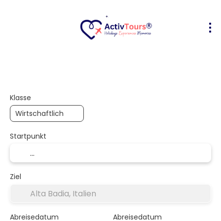
Flug + Hotel
Unterkunft
Aktivität
+
Klasse
Startpunkt
Ziel
Abreisedatum
Abreisedatum