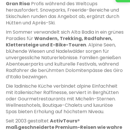
Gran Risa
Profis während des Weltcups
herausfordert. Snowparks, Freeride-Bereiche und
Skischulen runden das Angebot ab, ergänzt durch
Hütten und Après-Ski.
Im Sommer verwandelt sich Alta Badia in ein grünes
Paradies für
Wandern, Trekking, Radfahren,
Klettersteige und E-Bike-Touren
. Alpine Seen,
blühende Wiesen und Nadelwälder sorgen für
unvergessliche Naturerlebnisse. Familien genießen
Abenteuerparks und kulturelle Festivals, während
Radfahrer die berühmten Dolomitenpässe des Giro
d’Italia bezwingen.
Die ladinische Küche verbindet alpine Einfachheit
mit italienischer Raffinesse, serviert in Berghütten
oder Gourmetrestaurants mit Michelin-Sternen.
Wellnesshotels, Boutique-Chalets und luxuriöse
Spas bieten Erholung auf höchstem Niveau.
Seit 2003 gestaltet
ActivTours®
maßgeschneiderte Premium-Reisen wie wahre