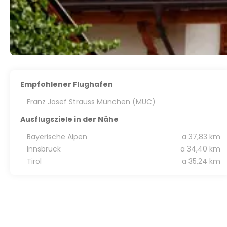
Empfohlener Flughafen
Franz Josef Strauss München (MUC)
Ausflugsziele in der Nähe
Bayerische Alpen
a 37,83 km
Innsbruck
a 34,40 km
Tirol
a 35,24 km