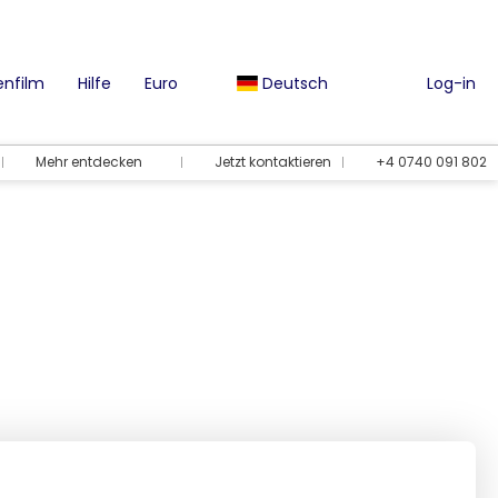
nfilm
Hilfe
Euro
Deutsch
Log-in
Mehr entdecken
Jetzt kontaktieren
+4 0740 091 802
Urlaubsmöglichkeiten