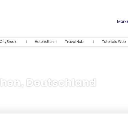
Marke
CityBreak
Hotelketten
Travel Hub
Tutorials Web
hen, Deutschland
Unterkunft
Aktivitäten