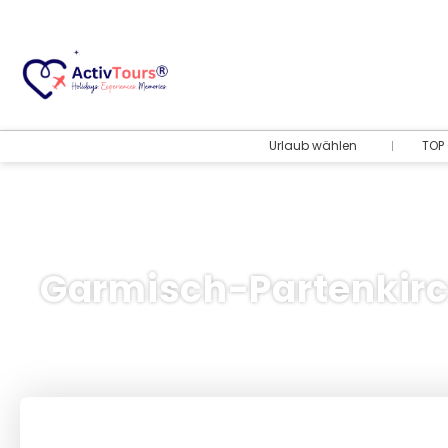
Urlaub wählen
TOP 
Garmisch-Partenkirc
Flug + Hotel
+