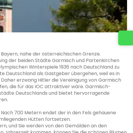
 Bayern, nahe der österreichischen Grenze.
ung der beiden Städte Garmisch und Partenkirchen
 Olympischen Winterspiele 1936 nach Deutschland zu
te Deutschland als Gastgeber übergehen, weil es in
Daher erzwang Hitler die Vereinigung von Garmisch
en, die für das IOC attraktiver wäre. Garmisch-
kistädte Deutschlands und bietet hervorragende
ren.
. Nach 700 Metern endet der in den Fels gehauene
mliegenden Hütten fortsetzen.
dern, und Sie werden von den Gemälden an den
igen Jahreszeit kommen, können Sie die schönen Blumen