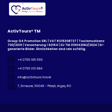
ActivTours® TM
Group G4 Promotion SRL | VAT RO15308727 | Tourismuslizenz
700/2019 | Versicherung I 60154 | EU TM 019042062/2024 | KI-
generierte Bilder. Ähnlichkeiten sind rein zufällig.
+4 0755 195 555
+4 0755 013 984
info@activtours.travel
7, Smeurei
, 110046 - Pitești, Argeș, RO