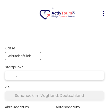
Flug + Hotel
Unterkunft
Aktivität
+
Klasse
Startpunkt
Ziel
Abreisedatum
Abreisedatum