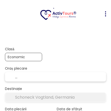
Bilete Avion + Cazare
Cazare
Act
+
Clasă
Oraș plecare
Destinație
Data plecării
Data de sfârșit