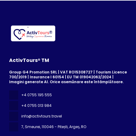
ActivTours® TM
Group G4 Promotion SRL | VAT RO15308727 | Tourism Licence
700/2019 | Insurance I 60154 | EU TM 019042062/2024 |
Imagini generate AI. Orice asemănare este întâmplătoare.
+4 0755 195 555
+4 0755 013 984
info@activtours.travel
7, Smeurei
, 110046 - Pitești, Argeș, RO