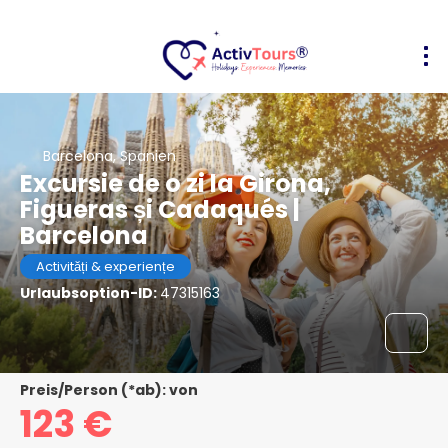
Barcelona, Spanien
Excursie de o zi la Girona,
Figueras și Cadaqués |
Barcelona
Activități & experiențe
Urlaubsoption-ID:
47315163
Preis/Person (*ab): von
123 €