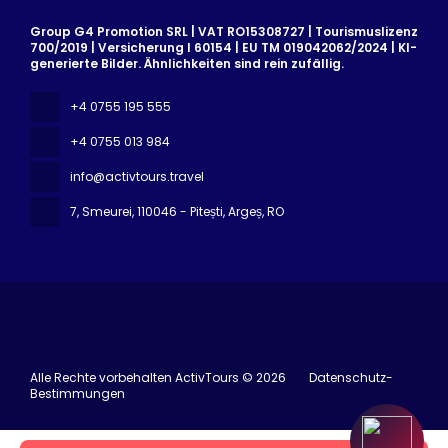
Group G4 Promotion SRL | VAT RO15308727 | Tourismuslizenz
700/2019 | Versicherung I 60154 | EU TM 019042062/2024 | KI-
generierte Bilder. Ähnlichkeiten sind rein zufällig.
+4 0755 195 555
+4 0755 013 984
info@activtours.travel
7, Smeurei
, 110046 - Pitești, Argeș, RO
Alle Rechte vorbehalten ActivTours © 2026
Datenschutz-
Bestimmungen