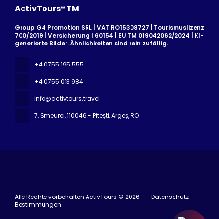
ActivTours® TM
Group G4 Promotion SRL | VAT RO15308727 | Tourismuslizenz
700/2019 | Versicherung I 60154 | EU TM 019042062/2024 | KI-
generierte Bilder. Ähnlichkeiten sind rein zufällig.
+4 0755 195 555
+4 0755 013 984
info@activtours.travel
7, Smeurei
, 110046 - Pitești, Argeș, RO
Alle Rechte vorbehalten ActivTours © 2026
Datenschutz-
Bestimmungen