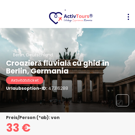
Berlin, Deutschland
Croazieră fluvială cu ghid în
Berlin, Germania
Aktivitätsticket
Urlaubsoption-ID:
47316288
Preis/Person (*ab): von
33 €