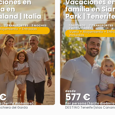
iones en
Vacaciones e
ia en
familia en Si
land | Italia
Park | Tenerif
S
2 TRANSPORTES
3 NOCHES
1 DESTINOS
2 TRANSPORTES
2 ACTIVIDADES
Alojamiento + Entradas
Vuelo + Alojamiento + Entr
incluidas
desde
 €
577 €
a (tarifa dinámica)
Por persona (tarifa dinámic
DESTINO:
schiera del Garda
Tenerife (Islas Canari
Ver más
Ver más