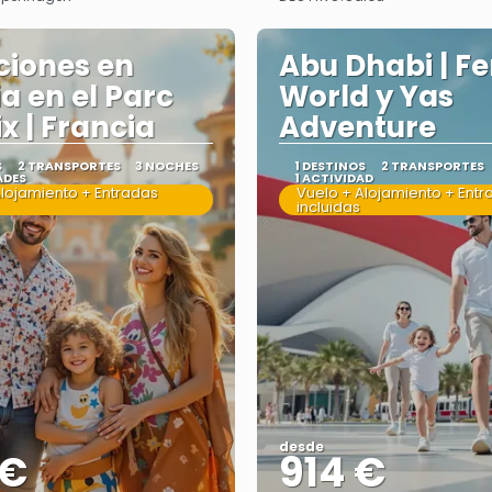
Ver más
Ver más
iones en
Abu Dhabi | Fe
ia en el Parc
World y Yas
x | Francia
Adventure
S
2 TRANSPORTES
3 NOCHES
1 DESTINOS
2 TRANSPORTES
ADES
1 ACTIVIDAD
Alojamiento + Entradas
Vuelo + Alojamiento + Entr
incluidas
desde
 €
914 €