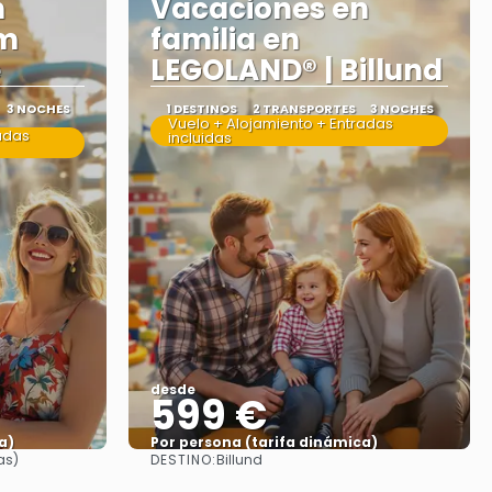
n
Vacaciones en
am
familia en
e
LEGOLAND® | Billund
3 NOCHES
1 DESTINOS
2 TRANSPORTES
3 NOCHES
Vuelo + Alojamiento + Entradas
adas
incluidas
desde
599 €
a)
Por persona (tarifa dinámica)
DESTINO:
as)
Billund
Ver más