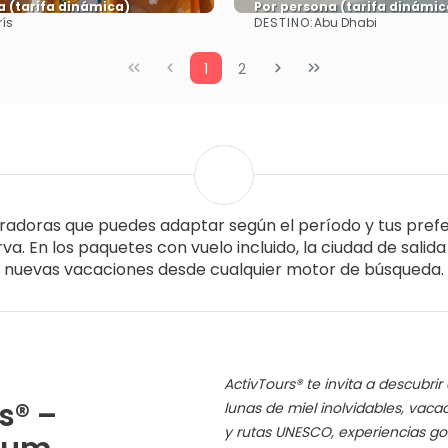
a (tarifa dinámica)
Por persona (tarifa dinámic
DESTINO:
rís
Abu Dhabi
Ver más
Ver más
1
2
iradoras que puedes adaptar según el período y tus prefe
a. En los paquetes con vuelo incluido, la ciudad de salid
nuevas vacaciones desde cualquier motor de búsqueda.
ActivTours® te invita a descubri
s® –
lunas de miel inolvidables, vacac
y rutas UNESCO, experiencias g