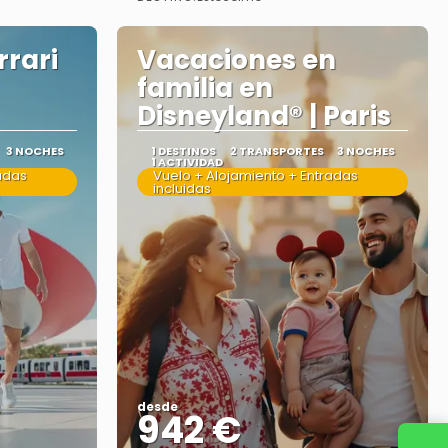
Ver más
rrari
Vacaciones en
familia en
Disneyland® | Paris
3 NOCHES
1 DESTINOS
2 TRANSPORTES
3 NOCHES
1 ACTIVIDAD
adas
Vuelo + Alojamiento + Entradas
incluidas
desde
942 €