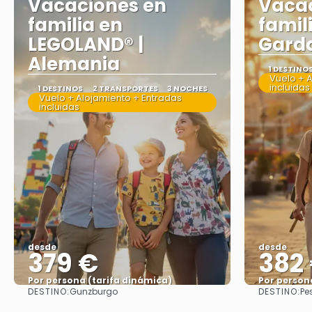
Vacaciones en
Vacac
familia en
famil
LEGOLAND® |
Garda
Alemania
1 DESTINO
Vuelo + 
incluidas
1 DESTINOS
2 TRANSPORTES
3 NOCHES
Vuelo + Alojamiento + Entradas
incluidas
desde
desde
379 €
382
Por persona (tarifa dinámica)
Por person
DESTINO:
DESTINO:
Gunzburgo
Pe
Ver más