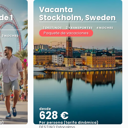
Vacanta
de 1
Stockholm, Sweden
1 DESTINOS
2 TRANSPORTES
4 NOCHES
Paquete de vacaciones
3 NOCHES
desde
628 €
a)
Por persona (tarifa dinámica)
DESTINO:
Estocolmo