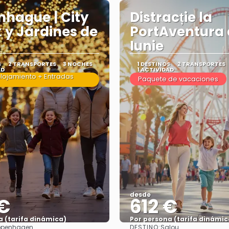
hague | City
Distracție la
 y Jardines de
PortAventura 
Iunie
S
2 TRANSPORTES
3 NOCHES
1 DESTINOS
2 TRANSPORTES
AD
1 ACTIVIDAD
Alojamiento + Entradas
Paquete de vacaciones
desde
 €
612 €
a (tarifa dinámica)
Por persona (tarifa dinámic
DESTINO:
penhagen
Salou