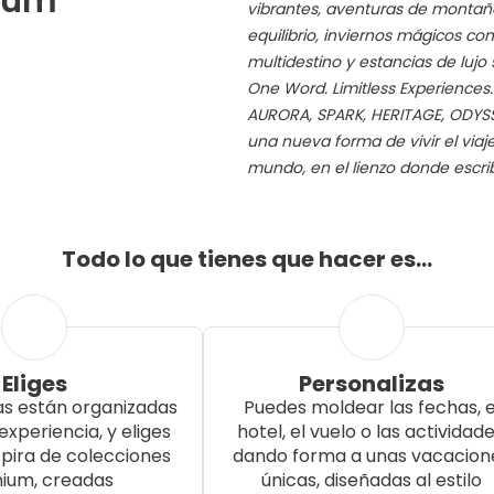
mium
vibrantes, aventuras de montaña
equilibrio, inviernos mágicos co
multidestino y estancias de lujo
One Word. Limitless Experiences
AURORA, SPARK, HERITAGE, ODYSS
una nueva forma de vivir el viaj
mundo, en el lienzo donde escribe
Todo lo que tienes que hacer es…
Eliges
Personalizas
as están organizadas
Puedes moldear las fechas, e
experiencia, y eliges
hotel, el vuelo o las actividade
nspira de colecciones
dando forma a unas vacacion
ium, creadas
únicas, diseñadas al estilo