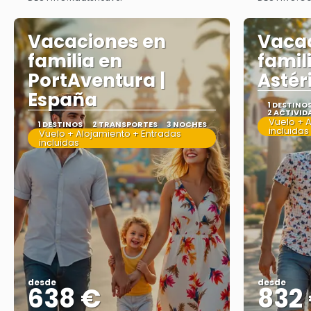
Ver más
Vacaciones en
Vacac
familia en
famil
PortAventura |
Astéri
España
1 DESTINO
2 ACTIVID
Vuelo + 
1 DESTINOS
2 TRANSPORTES
3 NOCHES
incluidas
Vuelo + Alojamiento + Entradas
incluidas
desde
desde
638 €
832