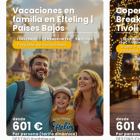
Vacaciones en
Copen
familia en Efteling |
Break
Países Bajos
Tivoli
1 DESTINOS
2 TRANSPORTES
3 NOCHES
1 DESTINO
1 ACTIVID
Paquete de vacaciones
Vuelo + 
incluidas
desde
desde
601 €
601
Por persona (tarifa dinámica)
Por person
DESTINO:
DESTINO:
Kaatsheuvel
Co