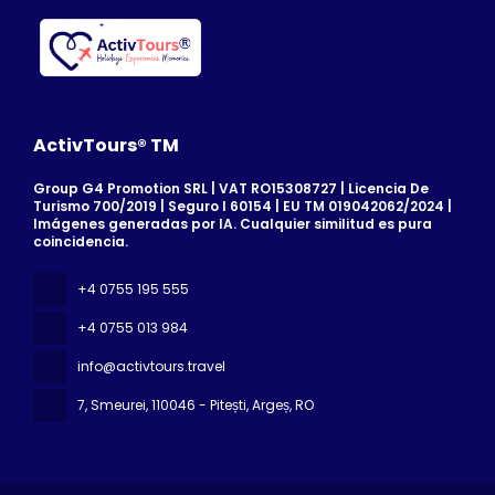
ActivTours® TM
Group G4 Promotion SRL | VAT RO15308727 | Licencia De
Turismo 700/2019 | Seguro I 60154 | EU TM 019042062/2024 |
Imágenes generadas por IA. Cualquier similitud es pura
coincidencia.
+4 0755 195 555
+4 0755 013 984
info@activtours.travel
7, Smeurei
, 110046 - Pitești, Argeș, RO