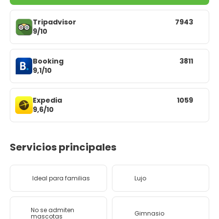
Tripadvisor
7943
9/10
Booking
3811
9,1/10
Expedia
1059
9,6/10
Servicios principales
Ideal para familias
Lujo
No se admiten
Gimnasio
mascotas