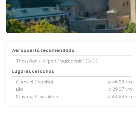
Aeropuerto recomendado
Thessaloniki Airport "Makedonia" (SKG)
Lugares cercanos
Gerakini (Yerakini)
a 46,08 km
Elia
a 29,07 km
Stavros, Thessaloniki
a 44,68 km