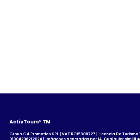
ActivTours® TM
Group G4 Promotion SRL | VAT RO15308727 | Licencia De Turismo 7
019042062/2024 | Imágenes generadas por IA. Cualquier similitu