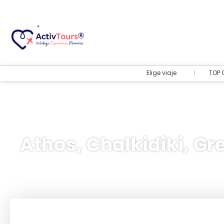
Elige viaje
TOP 
Athos, Chalkidiki, Gr
Vuelo + Hotel
+