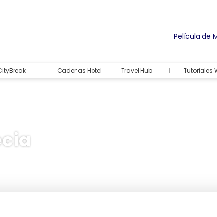
Película de 
CityBreak
Cadenas Hotel
Travel Hub
Tutoriales
ecia
Alojamiento
Actividades