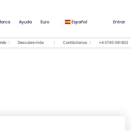
Marca
Ayuda
Euro
Español
Entrar
 Web
Descubre más
Contáctanos
+4 0740 091 802
Opciones de vacaciones