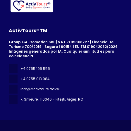
ActivTours® TM
Group G4 Promotion SRL | VAT RO15308727 | Licencia De
Turismo 700/2019 | Seguro I 60154 | EU TM 019042062/2024 |
Imágenes generadas por IA. Cualquier similitud es pura
coincidencia.
+4 0755 195 555
+4 0755 013 984
info@activtours.travel
7, Smeurei
, 110046 - Pitești, Argeș, RO