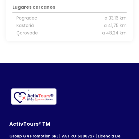
Lugares cercanos
Pogradec
a 33,16 km
Kastoriá
a 41,75 km
Çorovodë
a 48,24 km
ActivTours® TM
Group G4 Promotion SRL | VAT RO15308727 | Licencia De