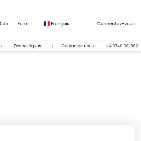
Aide
Euro
Français
Connectez-vous
b
Découvrir plus
Contactez-nous
+4 0740 091 802
ts
Options de vacances