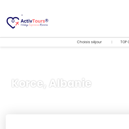
Choisis séjour
TOP 
Korce, Albanie
Transport + hôtel
+