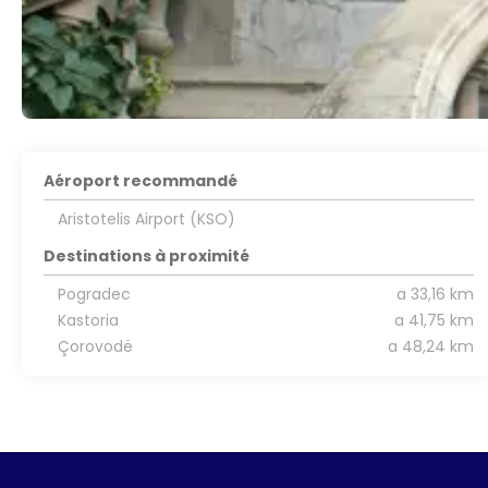
Aéroport recommandé
Aristotelis Airport (KSO)
Destinations à proximité
Pogradec
a 33,16 km
Kastoria
a 41,75 km
Çorovodë
a 48,24 km