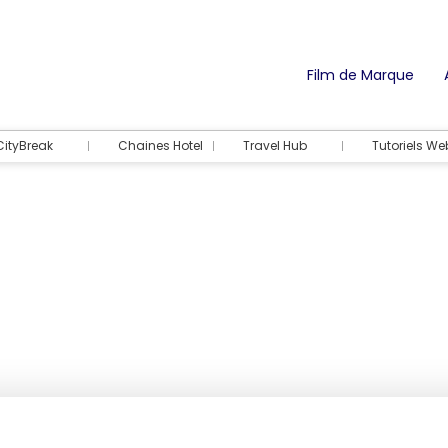
Film de Marque
CityBreak
Chaines Hotel
Travel Hub
Tutoriels We
Hébergements
Activités & Bille