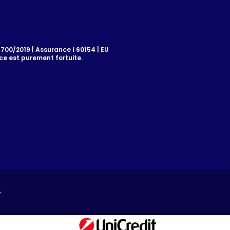
00/2019 | Assurance I 60154 | EU
e est purement fortuite.
é