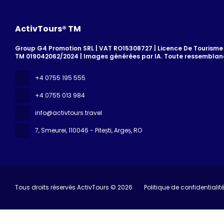
ActivTours® TM
Group G4 Promotion SRL | VAT RO15308727 | Licence De Tourisme 7
TM 019042062/2024 | Images générées par IA. Toute ressemblanc
+4 0755 195 555
+4 0755 013 984
info@activtours.travel
7, Smeurei
, 110046 - Pitești, Argeș, RO
Tous droits réservés ActivTours © 2026
Politique de confidentialit