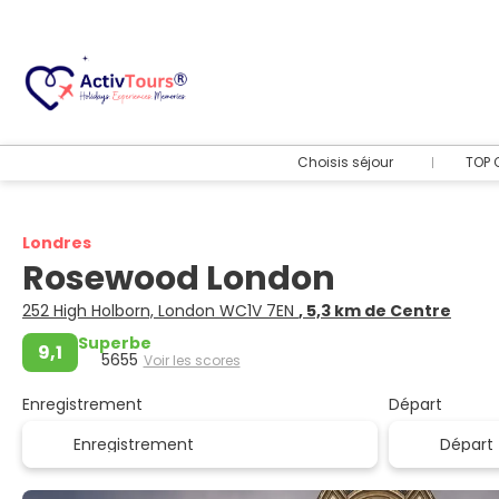
Choisis séjour
TOP 
Londres
Rosewood London
252 High Holborn, London WC1V 7EN
, 5,3 km de Centre
Superbe
9,1
5655
Voir les scores
Enregistrement
Départ