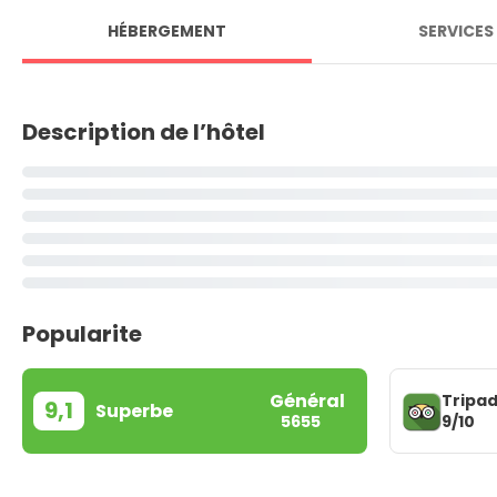
HÉBERGEMENT
SERVICES
Description de l’hôtel
Popularite
Général
Tripad
9,1
Superbe
9/10
5655