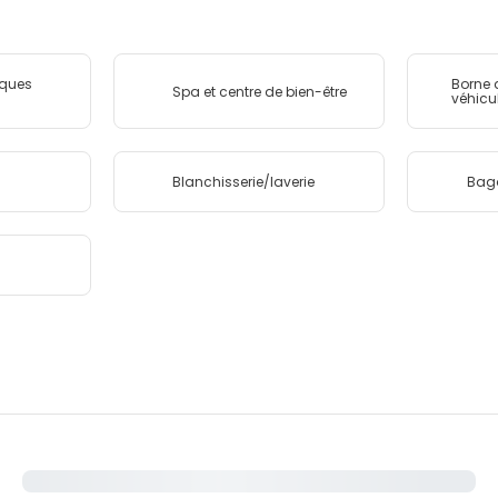
ques
Borne 
Spa et centre de bien-être
véhicu
Blanchisserie/laverie
Bag