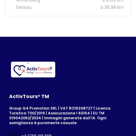
Dessau
a 36,98 km
ActivTours® TM
Group G4 Promotion SRL | VAT RO15308727 | Licenza
Turistica 700/2019 | Assicurazione I 60154 | EU TM
019042062/2024 | Immagini generate dall’IA. Ogni
somiglianza è puramente casuale.
+4 0755 195 555