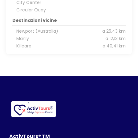
City Center
Circular Quay
Destinazioni vicine
Newport (Australia)
a 25,43 km
Manly
a 12,13 km
Killcare
a 40,41 km
ActivTours® TM