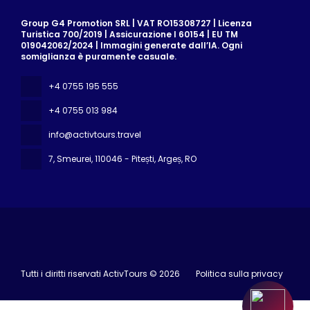
Group G4 Promotion SRL | VAT RO15308727 | Licenza
Turistica 700/2019 | Assicurazione I 60154 | EU TM
019042062/2024 | Immagini generate dall’IA. Ogni
somiglianza è puramente casuale.
+4 0755 195 555
+4 0755 013 984
info@activtours.travel
7, Smeurei
, 110046 - Pitești, Argeș, RO
Tutti i diritti riservati ActivTours © 2026
Politica sulla privacy