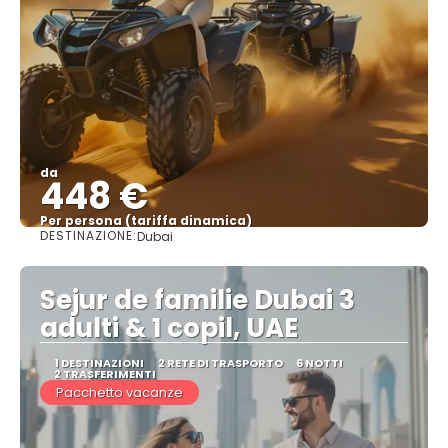
da
448 €
Per persona (tariffa dinamica)
DESTINAZIONE:
Dubai
Vedere di più
Sejur de familie Dubai 3
adulti & 1 copil, UAE
1 DESTINAZIONI
2 RETE DI TRASPORTO
6 NOTTI
2 TRASFERIMENTI
Pacchetto vacanze