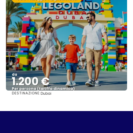
da
1.200 €
Per persona (tariffa dinamica)
DESTINAZIONE:
Dubai
Vedere di più