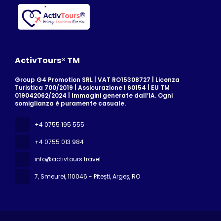
ActivTours® TM
Group G4 Promotion SRL | VAT RO15308727 | Licenza
Turistica 700/2019 | Assicurazione I 60154 | EU TM
019042062/2024 | Immagini generate dall’IA. Ogni
somiglianza è puramente casuale.
+4 0755 195 555
+4 0755 013 984
info@activtours.travel
7, Smeurei
, 110046 - Pitești, Argeș, RO