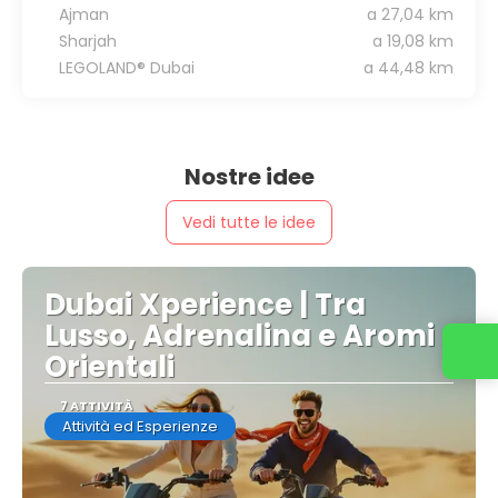
Ajman
a 27,04 km
Sharjah
a 19,08 km
LEGOLAND® Dubai
a 44,48 km
Nostre idee
Vedi tutte le idee
Dubai Xperience | Tra
Lusso, Adrenalina e Aromi
Orientali
7 ATTIVITÀ
Attività ed Esperienze