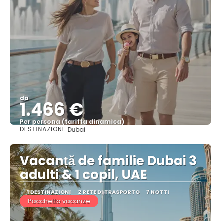
da
1.466 €
Per persona (tariffa dinamica)
DESTINAZIONE:
Dubai
Vedere di più
Vacanță de familie Dubai 3
adulti & 1 copil, UAE
1 DESTINAZIONI
2 RETE DI TRASPORTO
7 NOTTI
Pacchetto vacanze