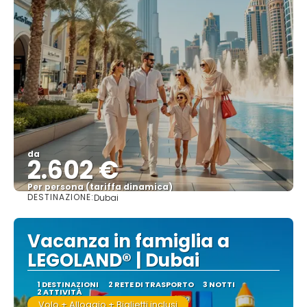
da
2.602 €
Per persona (tariffa dinamica)
DESTINAZIONE:
Dubai
Vedere di più
Vacanza in famiglia a
LEGOLAND® | Dubai
1 DESTINAZIONI
2 RETE DI TRASPORTO
3 NOTTI
2 ATTIVITÀ
Volo + Alloggio + Biglietti inclusi