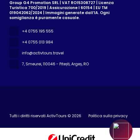
Group G4 Promotion SRL | VAT RO15308727 | Licenza
Turistica 700/2019 | Assicurazione I 60154 | EU TM
019042062/2024 | Immagini generate dall’IA. Ogni
somiglianza è puramente casuale.
+4 0755 195 555
+4 0755 013 984
info@activtours.travel
7, Smeurei
, 110046 - Pitești, Argeș, RO
Tutti i diritti riservati ActivTours © 2026
Politica sulla privacy