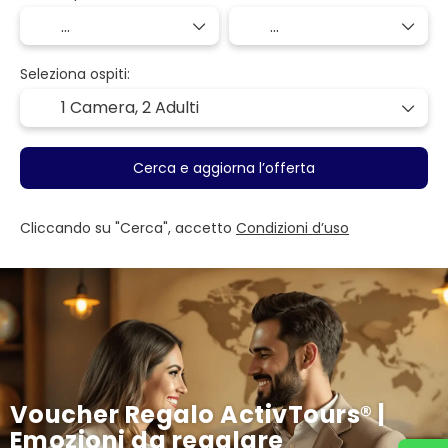
Seleziona ospiti:
1 Camera,
2 Adulti
Cerca e aggiorna l’offerta
Cliccando su "Cerca", accetto
Condizioni d’uso
Voucher Regalo ActivTours® |
Emozioni da regalare