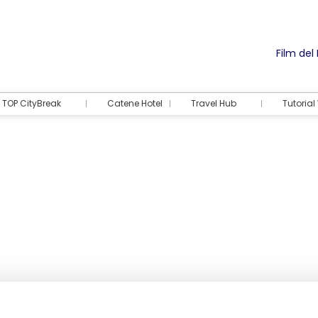
Film del
TOP CityBreak
Catene Hotel
Travel Hub
Tutoria
Alloggio
Attività