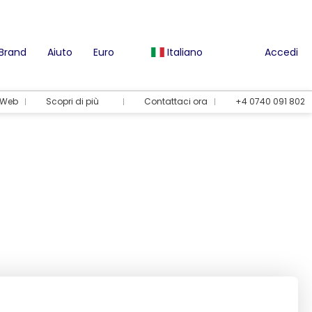
 Brand
Aiuto
Euro
Italiano
Accedi
l Web
Scopri di più
Contattaci ora
+4 0740 091 802
Opzioni per le vacanze