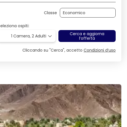
Classe
eleziona ospiti:
Cerca e aggiorna
1 Camera,
2 Adulti
l’offerta
Cliccando su "Cerca", accetto
Condizioni d’uso