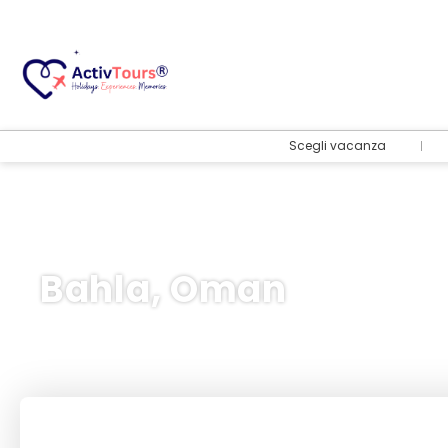
Scegli vacanza
Bahla, Oman
Volo + Hotel
+