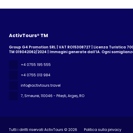
ActivTours® TM
Group G4 Promotion SRL | VAT RO15308727 | Licenza Turistica 700/
TM 019042062/2024 | Immagini generate dall’IA. Ogni somiglian
+4 0755 195 555
+4 0755 013 984
info@activtours.travel
7, Smeurei
, 110046 - Pitești, Argeș, RO
Tutti i diritti riservati ActivTours © 2026
Politica sulla privacy