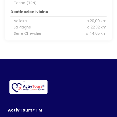
Torino (TRN)
Destinazioni vicine
Valloire
a 20,00 km
La Plagne
a 22,32 km
Serre Chevalier
a 44,65 km
ActivTours® TM