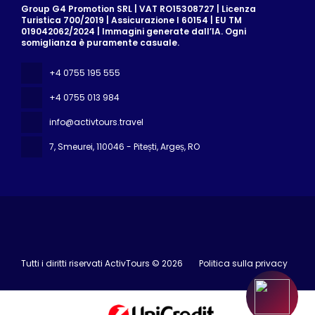
Group G4 Promotion SRL | VAT RO15308727 | Licenza
Turistica 700/2019 | Assicurazione I 60154 | EU TM
019042062/2024 | Immagini generate dall’IA. Ogni
somiglianza è puramente casuale.
+4 0755 195 555
+4 0755 013 984
info@activtours.travel
7, Smeurei
, 110046 - Pitești, Argeș, RO
Tutti i diritti riservati ActivTours © 2026
Politica sulla privacy