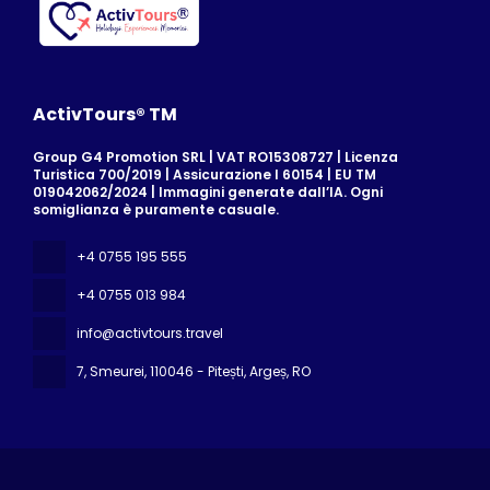
ActivTours® TM
Group G4 Promotion SRL | VAT RO15308727 | Licenza
Turistica 700/2019 | Assicurazione I 60154 | EU TM
019042062/2024 | Immagini generate dall’IA. Ogni
somiglianza è puramente casuale.
+4 0755 195 555
+4 0755 013 984
info@activtours.travel
7, Smeurei
, 110046 - Pitești, Argeș, RO