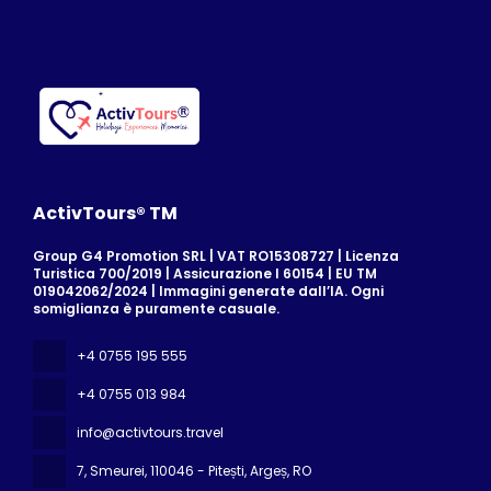
ActivTours® TM
Group G4 Promotion SRL | VAT RO15308727 | Licenza
Turistica 700/2019 | Assicurazione I 60154 | EU TM
019042062/2024 | Immagini generate dall’IA. Ogni
somiglianza è puramente casuale.
+4 0755 195 555
+4 0755 013 984
info@activtours.travel
7, Smeurei
, 110046 - Pitești, Argeș, RO