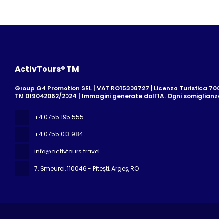
ActivTours® TM
Group G4 Promotion SRL | VAT RO15308727 | Licenza Turistica 700/
TM 019042062/2024 | Immagini generate dall’IA. Ogni somiglian
+4 0755 195 555
+4 0755 013 984
info@activtours.travel
7, Smeurei
, 110046 - Pitești, Argeș, RO