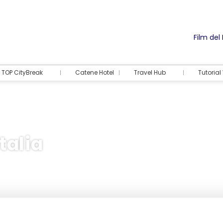
Film del
TOP CityBreak
Catene Hotel
Travel Hub
Tutoria
talia
Alloggio
Attività