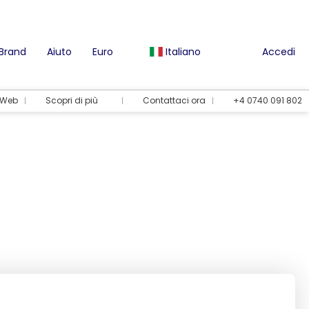
 Brand
Aiuto
Euro
Italiano
Accedi
l Web
Scopri di più
Contattaci ora
+4 0740 091 802
Opzioni per le vacanze