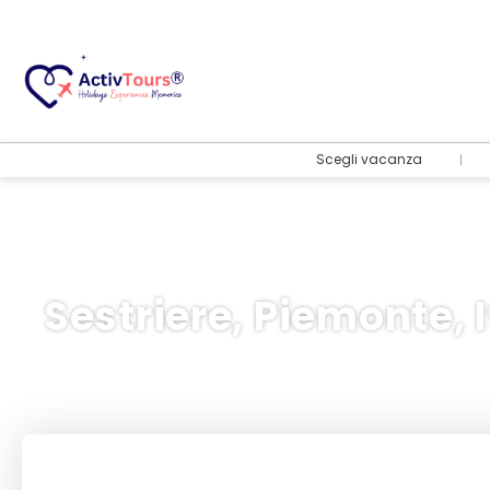
Scegli vacanza
Sestriere, Piemonte, I
Volo + Hotel
+